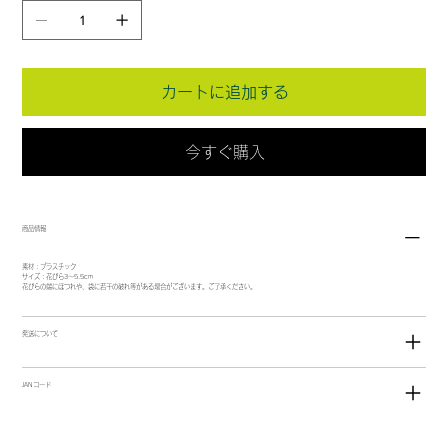
カートに追加する
今すぐ購入
商品情報
素材：プラスチック
サイズ：花びら3～5.5cm
花びらの端にほつれや、袋に若干の破れ等がある場合がございます。ご了承ください。
発送について
JANコード