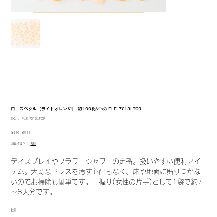
ローズペタル（ライトオレンジ）(約100枚/ﾊﾟｯｸ) FLE-7013LTOR
SKU：
SKU：
FLE-7013LTOR
FLE-
7013LTOR
元
セ
￥616
￥511
の
ー
消費税抜き
|
送料
価
ル
格
価
格
ディスプレイやフラワーシャワーの定番。扱いやすい便利アイ
テム。大切なドレスを汚す心配もなく、床や地面に貼りつかな
いのでお掃除も簡単です。一握り(女性の片手)として1袋で約7
～8人分です。
数量