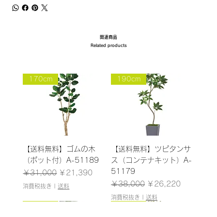
関連商品
Related products
170cm
190cm
【送料無料】ゴムの木
【送料無料】ツピタンサ
（ポット付）A-51189
ス（コンテナキット）A-
51179
通常価格
セール価格
￥31,000
￥21,390
通常価格
セール価格
￥38,000
￥26,220
消費税抜き
|
送料
消費税抜き
|
送料
185cm
187cm
150cm
165cm
200cm
145cm
184cm
185cm
210cm
150cm
185cm
180cm
120cm
120cm