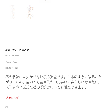
桜ガーランド FLG-0301
SKU：
SKU：
FLG-0301
FLG-
0301
元
セ
￥1,036
￥860
の
ー
消費税抜き
|
送料
価
ル
格
価
格
春の装飾には欠かせない桜の造花です。生木のように散ること
が無いため、屋内でも衛生的かつお手軽に春らしい雰囲気に。
入学式や卒業式などの季節の行事でも活躍できます。
入荷未定
数量