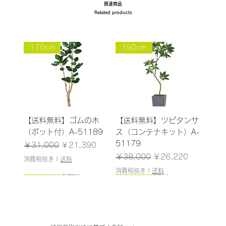
関連商品
Related products
170cm
190cm
【送料無料】ゴムの木
【送料無料】ツピタンサ
（ポット付）A-51189
ス（コンテナキット）A-
51179
通常価格
セール価格
￥31,000
￥21,390
通常価格
セール価格
￥38,000
￥26,220
消費税抜き
|
送料
消費税抜き
|
送料
185cm
187cm
150cm
165cm
200cm
145cm
184cm
185cm
210cm
150cm
185cm
180cm
120cm
120cm