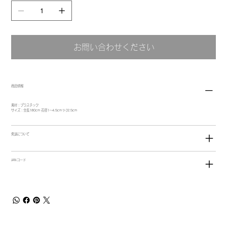
お問い合わせください
商品情報
素材：プラスチック
サイズ：全長180cm 花径1～4.5cm ﾘｰﾌ2.5cm
発送について
JANコード