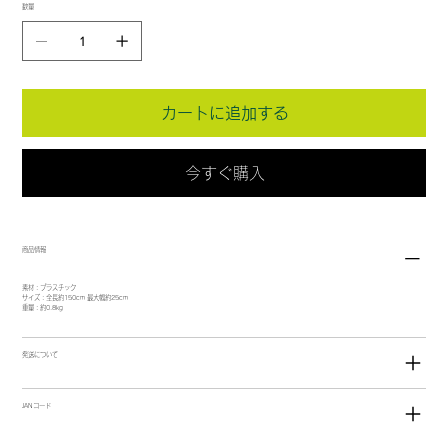
数量
カートに追加する
今すぐ購入
商品情報
素材：プラスチック
サイズ：全長約150cm 最大幅約25cm
重量：約0.8kg
発送について
JANコード