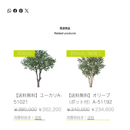
関連商品
Related products
300cm
350cm／NEW！
【送料無料】ユーカリA-
【送料無料】オリーブ
51021
（ポット付）A-51192
通常価格
セール価格
通常価格
セール価格
￥380,000
￥262,200
￥340,000
￥234,600
消費税抜き
|
送料
消費税抜き
|
送料
151cm
130cm
148cm
93cm
108cm/残りわずか
125cm
183cm
155cm
115cm
145cm
100cm
126cm/残りわずか
160cm
243cm/残りわずか