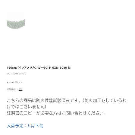
150cmパインアメリカンガーランド GXM-3046-M
SKU：
SKU：
GXM-3046-M
GXM-
3046-
元
セ
￥2,296
￥1,906
M
の
ー
消費税抜き
|
送料
価
ル
格
価
格
こちらの商品は防炎性能試験済みです。(防炎加工をしているわ
けではございません)
証明書のコピーが必要な方はお問い合わせください。
入荷予定：5月下旬