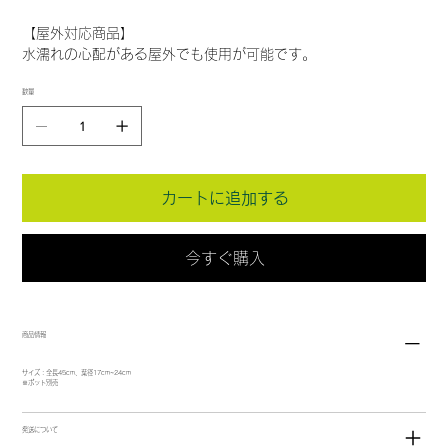
【屋外対応商品】
水濡れの心配がある屋外でも使用が可能です。
数量
カートに追加する
今すぐ購入
商品情報
サイズ：全長45cm、葉径17cm~24cm
※ポット別売
発送について