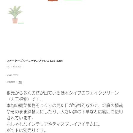
ウォータープルーフハランブッシュ LEB-8201
SKU：
SKU：
LEB-8201
LEB-
8201
元
セ
￥966
￥802
の
ー
消費税抜き
|
送料
価
ル
格
価
格
根元から多くの枝が出ている低木タイプのフェイクグリーン
（人工植物）です。
本物の観葉植物そっくりの見た目が特徴的なので、坪庭の植栽
やそのまま鉢植えにしたり、大きい鉢の下草など広範囲で使用
されています。
おしゃれなインテリアやディスプレイアイテムに。
ポットは別売りです。