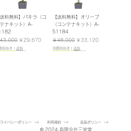
クイックビュー
クイックビュー
送料無料】パキラ（コ
【送料無料】オリーブ
テナキット）A-
（コンテナキット）A-
1182
51184
常価格
セール価格
通常価格
セール価格
43,000
￥29,670
￥48,000
￥33,120
費税抜き
|
送料
消費税抜き
|
送料
200cm
180cm
クイックビュー
クイックビュー
送料無料】ユーカリ
【送料無料】マホニア
ポット付）A-51040
（ポット付）A-51144
庫なし
在庫なし
プライバシーポリシー
利用規約
返品ポリシー
© 2024 有限会社三栄堂