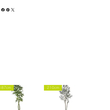
187cm
210cm