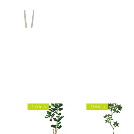
170cm
190cm