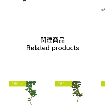
関連商品
Related products
185cm
185cm