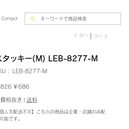
Contact
前へ
次へ
スタッキー(M) LEB-8277-M
SKU：
KU：
LEB-8277-M
LEB-
8277-
M
セ
826
￥686
ー
ル
価
消費税抜き
|
送料
格
個人宅配送不可】こちらの商品は企業・店舗のみ配
可能です。