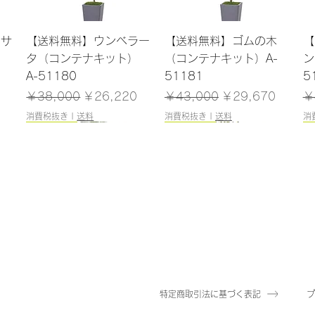
クイックビュー
クイックビュー
ンサ
【送料無料】ウンベラー
【送料無料】ゴムの木
【
）
タ（コンテナキット）
（コンテナキット）A-
ン
A-51180
51181
5
格
通常価格
セール価格
通常価格
セール価格
通
￥38,000
￥26,220
￥43,000
￥29,670
￥
消費税抜き
|
送料
消費税抜き
|
送料
消
165cm
184cm
185cm
120cm
クイックビュー
クイックビュー
クイックビュー
クイックビュー
（ポ
レラ
【送料無料】ファイカス
【送料無料】エバーフレ
【送料無料】トネリコ
【送料無料】ドラセナ
【
5
ツリー（ポット付）A-
ッシュ（コンテナキッ
（ポット付）A-51171
（ポット付）A-51137
（
50866
ト）A-51183
在庫なし
在庫なし
在
在庫なし
在庫なし
特定商取引法に基づく表記