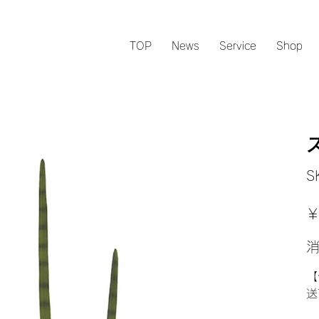
TOP
News
Service
Shop
S
元
￥
の
価
格
【
送