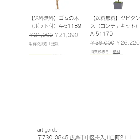
クイックビュー
クイックビュー
【送料無料】ゴムの木
【送料無料】ツピタ
（ポット付）A-51189
ス（コンテナキット
A-51179
通常価格
セール価格
￥31,000
￥21,390
通常価格
セール価
￥38,000
￥26,220
消費税抜き
|
送料
消費税抜き
|
送料
150cm
145cm
150cm
120cm
クイックビュー
クイックビュー
クイックビュー
クイックビュー
【送料無料】アセビ（ポ
【送料無料】ドラセナ
【送料無料】パーム
【送料無料】シェフ
ット付）A-51061
（ポット付）A-51138
ット付）A-51146
（ポット付）A-5117
在庫なし
在庫なし
在庫なし
在庫なし
art garden
〒730-0845 広島市中区舟入川口町21-1