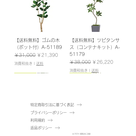
【送料無料】ゴムの木
【送料無料】ツピタンサ
（ポット付）A-51189
ス（コンテナキット）A-
51179
通常価格
セール価格
￥31,000
￥21,390
通常価格
セール価格
￥38,000
￥26,220
消費税抜き
|
送料
消費税抜き
|
送料
185cm
187cm
150cm
165cm
200cm
145cm
184cm
185cm
210cm
150cm
185cm
180cm
120cm
120cm
特定商取引法に基づく表記
プライバシーポリシー
【送料無料】ウンベラー
【送料無料】パキラ（コ
【送料無料】アセビ（ポ
【送料無料】ファイカス
【送料無料】ユーカリ
【送料無料】ドラセナ
【送料無料】エバーフレ
【送料無料】ゴムの木
【送料無料】オリーブ
【送料無料】パーム（ポ
【送料無料】トネリコ
【送料無料】マホニア
【送料無料】シェフレラ
【送料無料】ドラセナ
利用規約
タ（コンテナキット）A-
ンテナキット）A-
ット付）A-51061
ツリー（ポット付）A-
（ポット付）A-51040
（ポット付）A-51138
ッシュ（コンテナキッ
（コンテナキット）A-
（コンテナキット）A-
ット付）A-51146
（ポット付）A-51171
（ポット付）A-51144
（ポット付）A-51175
（ポット付）A-51137
返品ポリシー
51180
51182
在庫なし
50866
在庫なし
在庫なし
ト）A-51183
51181
51184
在庫なし
在庫なし
在庫なし
在庫なし
在庫なし
© 2024 有限会社三栄堂