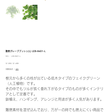
難燃グレープブッシュ(L) LEB-8401-L
SKU：
SKU：
LEB-8401-L
LEB-
8401-
元
セ
￥1,806
￥1,499
L
の
ー
消費税抜き
|
送料
価
ル
格
価
格
根元から多くの枝が出ている低木タイプのフェイクグリーン
（人工植物）です。
その中でもツルが長く垂れ下がるタイプのものが多くインテリ
アとして定番です。
鉢植え、ハンギング、アレンジと用途が多く人気があります。
難燃素材を混ぜ込んでおり、万が一の時でも燃えにくい商品で