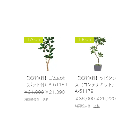
170cm
190cm
クイックビュー
クイックビュー
【送料無料】ゴムの木
【送料無料】ツピタ
（ポット付）A-51189
ス（コンテナキット
A-51179
通常価格
セール価格
￥31,000
￥21,390
通常価格
セール価
￥38,000
￥26,220
消費税抜き
|
送料
消費税抜き
|
送料
150cm
145cm
150cm
120cm