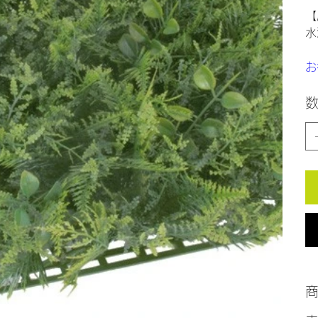
【
水
お