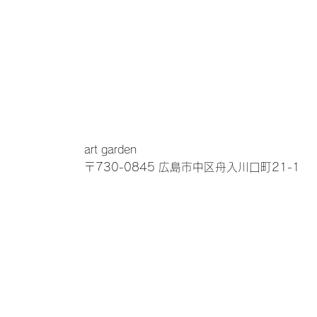
クイックビュー
クイックビュー
クイックビュー
クイックビュー
【送料無料】アセビ（ポ
【送料無料】ドラセナ
【送料無料】パーム
【送料無料】シェフ
ット付）A-51061
（ポット付）A-51138
ット付）A-51146
（ポット付）A-5117
在庫なし
在庫なし
在庫なし
在庫なし
art garden
〒730-0845 広島市中区舟入川口町21-1