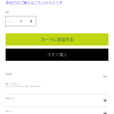
単品でのご購入はこちらからどうぞ
数量
カートに追加する
今すぐ購入
商品情報
素材：プラスチック
サイズ：27 x 27 x 3cm ﾍﾞｰｽ24 x 24cm ﾘｰﾌ2cm
発送について
JANコード