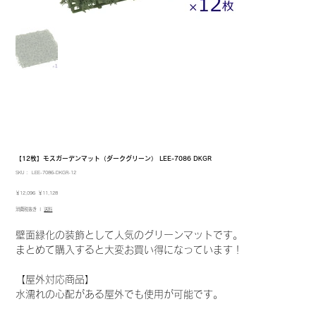
【12枚】モスガーデンマット（ダークグリーン） LEE-7086 DKGR
SKU：
SKU：
LEE-7086-DKGR-12
LEE-
7086-
元
セ
￥12,096
￥11,128
DKGR-
の
ー
12
消費税抜き
|
送料
価
ル
格
価
格
壁面緑化の装飾として人気のグリーンマットです。
まとめて購入すると大変お買い得になっています！
【屋外対応商品】
水濡れの心配がある屋外でも使用が可能です。