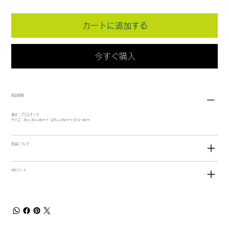
カートに追加する
今すぐ購入
商品情報
素材：プラスチック
サイズ：30 x 30 x 8cm ﾍﾞｰｽ25 x 25cm ﾘｰﾌ3.5～6cm
発送について
JANコード