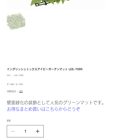
イングリッシュミックスアイビーガーデンマット LEE-7095
SKU：
SKU：
LEE-7095
LEE-
7095
元
セ
￥1,666
￥1,383
の
ー
消費税抜き
|
送料
価
ル
格
価
格
壁面緑化の装飾として人気のグリーンマットです。
お得なまとめ買いはこちらからどうぞ
数量