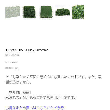
ボックスウッドシールドマット LEE-7103
SKU：
SKU：
LEE-7103
LEE-
7103
元
セ
¥1,526
¥1,267
の
ー
消費税抜き
|
送料
価
ル
格
価
格
とても柔らかく壁面に巻くのにも適したマットです。また、裏
側が透けません。
【屋外対応商品】
水濡れの心配がある屋外でも使用が可能です。
お得なまとめ買いはこちらからどうぞ