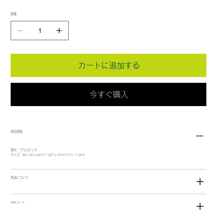
数量
カートに追加する
今すぐ購入
商品情報
素材：プラスチック
サイズ：30 x 30 x 4cm ﾍﾞｰｽ27 x 27cm ﾘｰﾌ1～1.2cm
発送について
JANコード