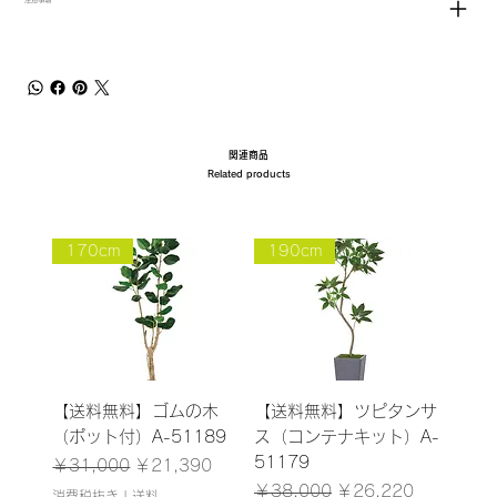
関連商品
Related products
170cm
190cm
【送料無料】ゴムの木
【送料無料】ツピタンサ
（ポット付）A-51189
ス（コンテナキット）A-
51179
通常価格
セール価格
￥31,000
￥21,390
通常価格
セール価格
￥38,000
￥26,220
消費税抜き
|
送料