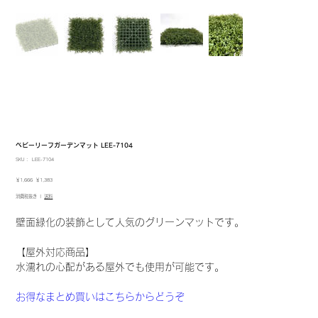
ベビーリーフガーデンマット LEE-7104
SKU：
SKU：
LEE-7104
LEE-
7104
元
セ
￥1,666
￥1,383
の
ー
消費税抜き
|
送料
価
ル
格
価
格
壁面緑化の装飾として人気のグリーンマットです。
【屋外対応商品】
水濡れの心配がある屋外でも使用が可能です。
お得なまとめ買いはこちらからどうぞ