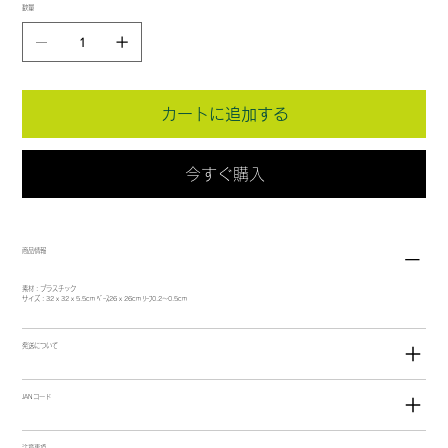
数量
カートに追加する
今すぐ購入
商品情報
素材：プラスチック
サイズ：32 x 32 x 5.5cm ﾍﾞｰｽ26 x 26cm ﾘｰﾌ0.2～0.5cm
発送について
JANコード
注意事項