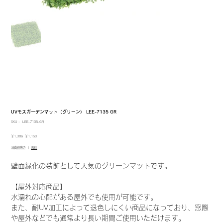
UVモスガーデンマット（グリーン） LEE-7135 GR
SKU：
SKU：
LEE-7135-GR
LEE-
7135-
元
セ
￥1,386
￥1,150
GR
の
ー
消費税抜き
|
送料
価
ル
格
価
格
壁面緑化の装飾として人気のグリーンマットです。
【屋外対応商品】
水濡れの心配がある屋外でも使用が可能です。
また、耐UV加工によって退色しにくい商品になっており、窓際
や屋外などでも通常より長い期間ご使用いただけます。