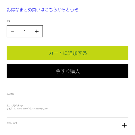
お得なまとめ買いはこちらからどうぞ
数量
カートに追加する
今すぐ購入
商品情報
素材：プラスチック
サイズ：27 x 27 x 3cm ﾍﾞｰｽ24 x 24cm ﾘｰﾌ2cm
発送について