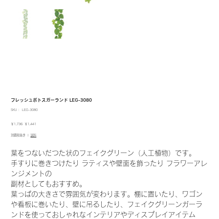
フレッシュポトスガーランド LEG-3080
SKU：
SKU：
LEG-3080
LEG-
3080
元
セ
￥1,736
￥1,441
の
ー
消費税抜き
|
送料
価
ル
格
価
格
葉をつないだつた状のフェイクグリーン（人工植物）です。
手すりに巻きつけたり ラティスや壁面を飾ったり フラワーアレ
ンジメントの
副材としてもおすすめ。
葉っぱの大きさで雰囲気が変わります。棚に置いたり、ワゴン
や看板に巻いたり、壁に吊るしたり、フェイクグリーンガーラ
ンドを使っておしゃれなインテリアやディスプレイアイテム