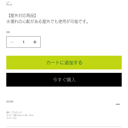
に。
【屋外対応商品】
水濡れの心配がある屋外でも使用が可能です。
数量
カートに追加する
今すぐ購入
商品情報
素材：プラスチック
サイズ：全長170cm ﾘｰﾌ6～13cm
ワイヤー入り