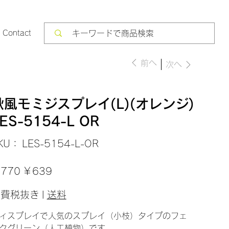
Contact
前へ
次へ
秋風モミジスプレイ(L)(オレンジ)
ES-5154-L OR
SKU：
KU：
LES-5154-L-OR
LES-
5154-
L-
OR
セ
770
￥639
ー
ル
価
消費税抜き
|
送料
格
ィスプレイで人気のスプレイ（小枝）タイプのフェ
クグリーン（人工植物）です。