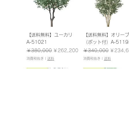
クイックビュー
クイックビュー
【送料無料】ユーカリ
【送料無料】オリー
A-51021
（ポット付）A-5119
通常価格
セール価格
通常価格
セール価
￥380,000
￥262,200
￥340,000
￥234,6
消費税抜き
|
送料
消費税抜き
|
送料
148cm
125cm
145cm
160cm
クイックビュー
クイックビュー
クイックビュー
クイックビュー
【送料無料】シェフレラ
【送料無料】アガベ(ポ
【送料無料】ファー
【送料無料】ウンベ
(ポット付)A-50859
ット付)A-51131
(ポット付)A-50931
タ(ポット付)A-5103