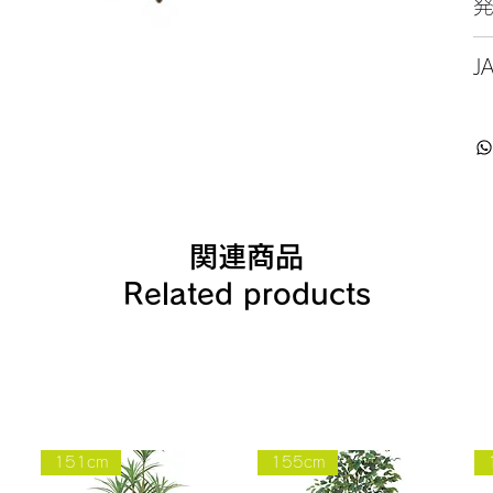
J
関連商品
Related products
151cm
155cm