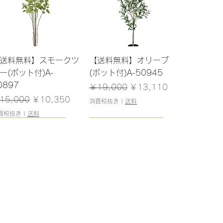
クイックビュー
クイックビュー
送料無料】スモークツ
【送料無料】オリーブ
ー(ポット付)A-
(ポット付)A-50945
0897
通常価格
セール価格
￥19,000
￥13,110
常価格
セール価格
15,000
￥10,350
消費税抜き
|
送料
費税抜き
|
送料
108cm/残りわずか
126cm/残りわずか
クイックビュー
クイックビュー
送料無料】モンステラ
【送料無料】ファーンツ
ポット付)A-50856
リー(ポット付)A-
51081