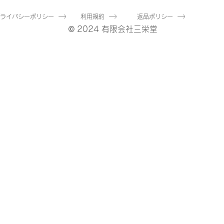
常価格
セール価格
20,000
￥13,800
通常価格
セール価格
￥22,000
￥15,180
費税抜き
|
送料
プライバシーポリシー
利用規約
返品ポリシー
消費税抜き
|
送料
© 2024 有限会社三栄堂