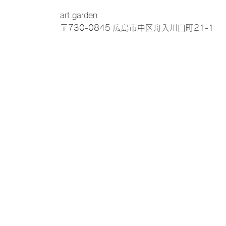
通常価格
通常価格
セール価格
セール価格
通常価格
通常価格
セール価
セール価
￥29,000
￥47,000
￥20,010
￥32,430
￥38,000
￥33,000
￥26,220
￥22,770
art garden
消費税抜き
消費税抜き
|
|
送料
送料
消費税抜き
消費税抜き
|
|
送料
送料
〒730-0845 広島市中区舟入川口町21-1