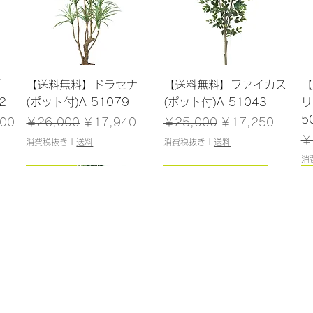
クイックビュー
クイックビュー
ブ
【送料無料】ドラセナ
【送料無料】ファイカス
【
2
(ポット付)A-51079
(ポット付)A-51043
リ
5
格
通常価格
セール価格
通常価格
セール価格
00
￥26,000
￥17,940
￥25,000
￥17,250
通
￥
消費税抜き
|
送料
消費税抜き
|
送料
消
93cm
183cm
100cm
243cm/残りわずか
クイックビュー
クイックビュー
クイックビュー
クイックビュー
ン
ラー
【送料無料】アロカシア
【送料無料】シェフレラ
【送料無料】ベビーシェ
【送料無料】エバーフレ
【
9
(ポット付)A-51069
(ポット付)A-51177
フレラ(ポット付)A-
ッシュ(ポット付)A-
(
50757
51174