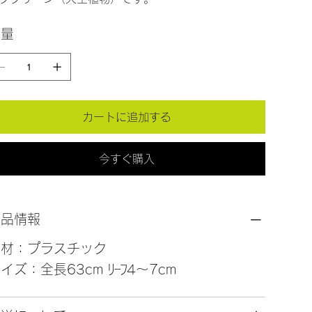
数量
カートに追加する
今すぐ購入
商品情報
素材：プラスチック
イズ：全長63cm ﾘｰﾌ4～7cm