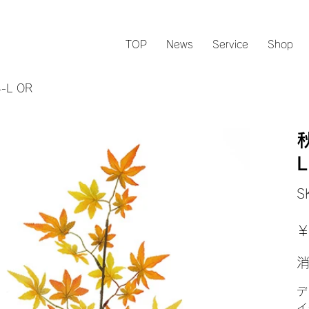
TOP
News
Service
Shop
-L OR
L
S
元
￥
の
価
格
デ
イ