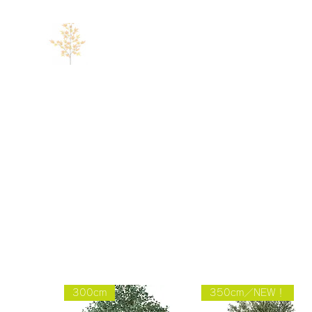
300cm
350cm／NEW！