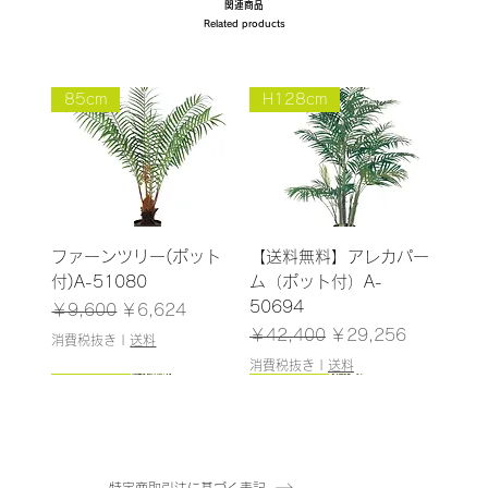
関連商品
Related products
85cm
H128cm
ファーンツリー(ポット
【送料無料】アレカパー
付)A-51080
ム（ポット付）A-
50694
通常価格
セール価格
￥9,600
￥6,624
通常価格
セール価格
￥42,400
￥29,256
消費税抜き
|
送料
消費税抜き
|
送料
170cm
185cm
103cm
155cm
150cm
185cm
180cm
190cm
185cm
160cm
150cm
165cm
200cm
145cm