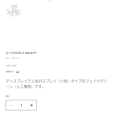
ユーリアスプレイ LES-5171
SKU：
SKU：
LES-5171
LES-
5171
元
セ
￥348
￥289
の
ー
消費税抜き
|
送料
価
ル
格
価
格
ディスプレイで人気のスプレイ（小枝）タイプのフェイクグリ
ーン（人工植物）です。
数量