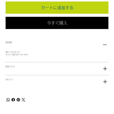
カートに追加する
今すぐ購入
商品情報
素材：プラスチック
サイズ：全長70cm ﾘｰﾌ4～6cm
発送について
JANコード