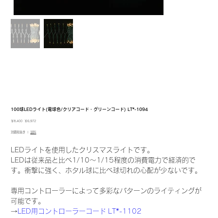
100球LEDライト(電球色/クリアコード・グリーンコード) LT*-1094
元
セ
￥8,400
￥6,972
の
ー
消費税抜き
|
送料
価
ル
格
価
格
LEDライトを使用したクリスマスライトです。
LEDは従来品と比べ1/10〜1/15程度の消費電力で経済的で
す。衝撃に強く、ホタル球に比べ球切れの心配が少ないです。
専用コントローラーによって多彩なパターンのライティングが
可能です。
→
LED用コントローラーコード LT*-1102