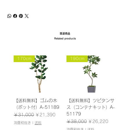
関連商品
Related products
170cm
190cm
【送料無料】ゴムの木
【送料無料】ツピタンサ
（ポット付）A-51189
ス（コンテナキット）A-
51179
通常価格
セール価格
￥31,000
￥21,390
通常価格
セール価格
￥38,000
￥26,220
消費税抜き
|
送料
消費税抜き
|
送料