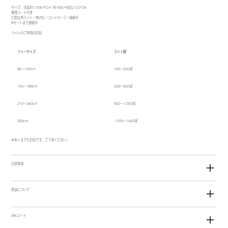
サイズ：全長約1100cm(ｺｰﾄﾞ約160cm含む) 0.072A
電源コード付き
凹型広角ライト／常点灯／コントローラー接続可
8セットまで連結可
ライトのご利用の目安
ツリーサイズ
ライト数
90〜120cm
100〜200球
150〜180cm
200〜500球
210〜240cm
500〜1,000球
300cm
1,200〜1400球
※あくまでも目安です。ご了承ください。
注意事項
発送について
JANコード