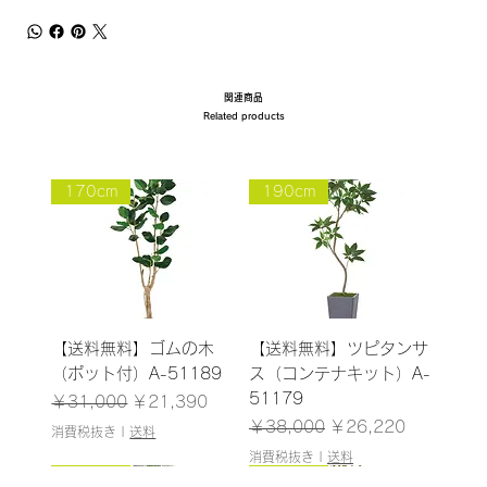
関連商品
Related products
170cm
190cm
【送料無料】ゴムの木
【送料無料】ツピタンサ
（ポット付）A-51189
ス（コンテナキット）A-
51179
通常価格
セール価格
￥31,000
￥21,390
通常価格
セール価格
￥38,000
￥26,220
消費税抜き
|
送料
消費税抜き
|
送料
185cm
187cm
150cm
165cm
200cm
145cm
184cm
185cm
210cm
150cm
185cm
180cm
120cm
120cm