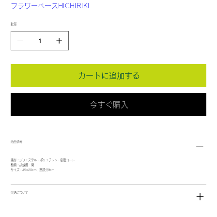
フラワーベースHICHIRIKI
数量
カートに追加する
今すぐ購入
商品情報
素材：ポリエステル・ポリエチレン・樹脂コート
種類：胡蝶蘭・菊
サイズ：45×20cm、茎部分9cm
発送について