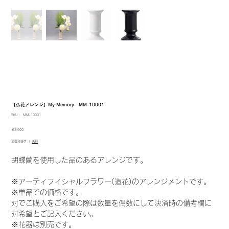
【仏花アレンジ】My Memory MM-10001
SKU：
SKU：
MM-10001
MM-
10001
価
￥3,500
格
消費税抜き
|
送料
胡蝶蘭を使用した品のあるアレンジです。
※アーティフィシャルフラワー(造花)のアレンジメントです。
※単品での価格です。
対でご購入をご希望の際は数量を偶数にして決済時の備考欄に
対希望とご記入ください。
※花器は別売です。