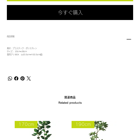
今すぐ購入
商品情報
素材：プラスチック・ポリエチレン
サイズ： 20cm×26cm
専用デリ BOX （⬜︎20.5cm×H30.5cm紙)
関連商品
Related products
170cm
190cm