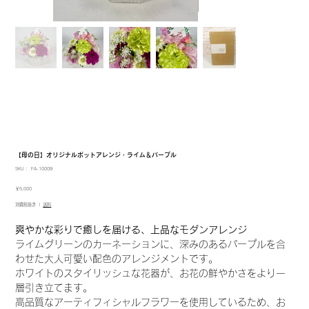
【母の日】オリジナルポットアレンジ・ライム＆パープル
SKU：
SKU：
FA-10009
FA-
10009
価
￥5,000
格
消費税抜き
|
送料
爽やかな彩りで癒しを届ける、上品なモダンアレンジ
ライムグリーンのカーネーションに、深みのあるパープルを合
わせた大人可愛い配色のアレンジメントです。
ホワイトのスタイリッシュな花器が、お花の鮮やかさをより一
層引き立てます。
高品質なアーティフィシャルフラワーを使用しているため、お