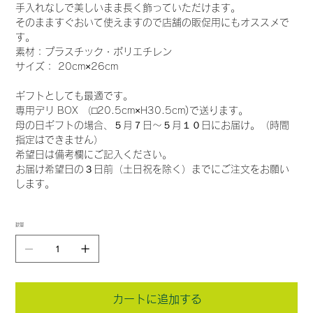
手入れなしで美しいまま長く飾っていただけます。
そのまますぐおいて使えますので店舗の販促用にもオススメで
す。
素材：プラスチック・ポリエチレン
サイズ： 20cm×26cm
ギフトとしても最適です。
専用デリ BOX （⬜︎20.5cm×H30.5cm)で送ります。
母の日ギフトの場合、５月７日〜５月１０日にお届け。（時間
指定はできません）
希望日は備考欄にご記入ください。
お届け希望日の３日前（土日祝を除く）までにご注文をお願い
します。
数量
カートに追加する