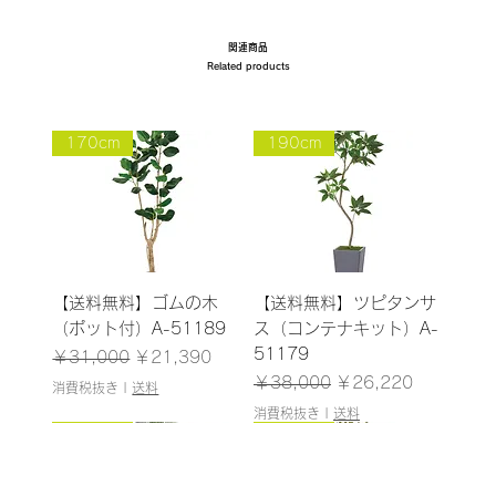
関連商品
Related products
170cm
190cm
【送料無料】ゴムの木
【送料無料】ツピタンサ
（ポット付）A-51189
ス（コンテナキット）A-
51179
通常価格
セール価格
￥31,000
￥21,390
通常価格
セール価格
￥38,000
￥26,220
消費税抜き
|
送料
消費税抜き
|
送料
185cm
187cm
150cm
165cm
200cm
145cm
184cm
185cm
210cm
150cm
185cm
180cm
120cm
120cm