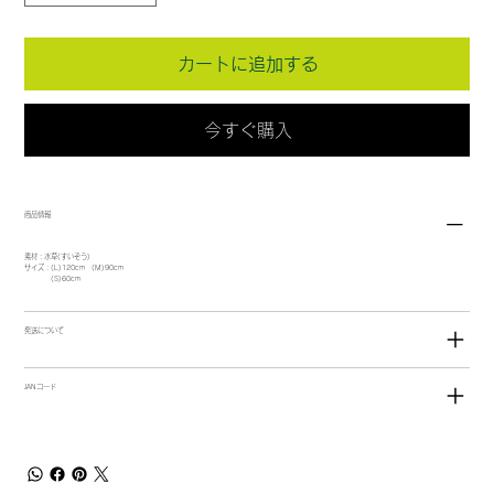
カートに追加する
今すぐ購入
商品情報
素材：水草(すいそう)
サイズ：(L)120cm (M)90cm
(S)60cm
発送について
JANコード