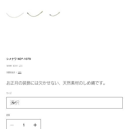
シメナワ ND*-1079
元
セ
￥698
￥231
より
の
ー
消費税抜き
|
送料
価
ル
格
価
格
お正月の装飾には欠かせない、天然素材のしめ縄です。
サイズ
数量