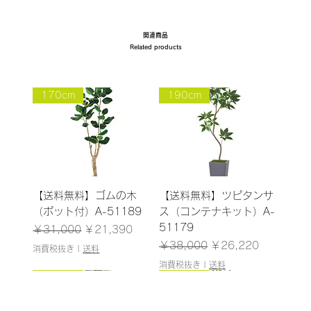
関連商品
Related products
170cm
190cm
【送料無料】ゴムの木
【送料無料】ツピタンサ
（ポット付）A-51189
ス（コンテナキット）A-
51179
通常価格
セール価格
￥31,000
￥21,390
通常価格
セール価格
￥38,000
￥26,220
消費税抜き
|
送料
消費税抜き
|
送料
185cm
187cm
150cm
165cm
200cm
145cm
184cm
185cm
155cm
150cm
185cm
180cm
120cm
120cm