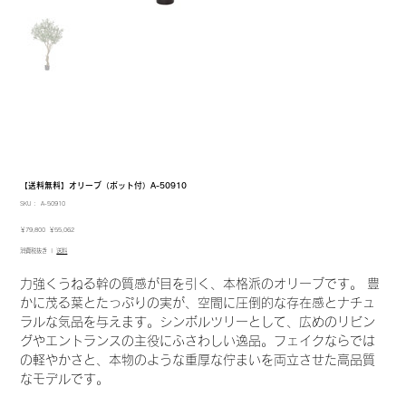
【送料無料】オリーブ（ポット付）A-50910
SKU：
SKU：
A-50910
A-
50910
元
セ
￥79,800
￥55,062
の
ー
消費税抜き
|
送料
価
ル
格
価
格
力強くうねる幹の質感が目を引く、本格派のオリーブです。 豊
かに茂る葉とたっぷりの実が、空間に圧倒的な存在感とナチュ
ラルな気品を与えます。シンボルツリーとして、広めのリビン
グやエントランスの主役にふさわしい逸品。フェイクならでは
の軽やかさと、本物のような重厚な佇まいを両立させた高品質
なモデルです。