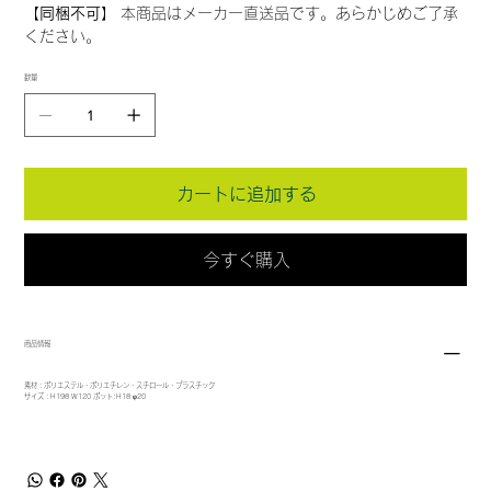
【同梱不可】
本商品はメーカー直送品です。あらかじめご了承
ください。
数量
カートに追加する
今すぐ購入
商品情報
素材：ポリエステル・ポリエチレン・スチロール・プラスチック
サイズ：H198 W120 ポット:H18 φ20