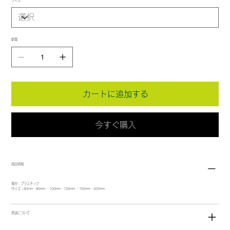
サイズ
数量
カートに追加する
今すぐ購入
商品情報
素材：プラスチック
サイズ：60mm・80mm ・100mm・120mm ・150mm・200mm
発送について