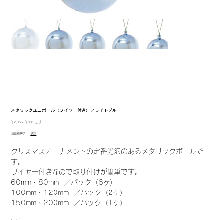
メタリックユニボール（ワイヤー付き）／ライトブルー
元
セ
￥2,366
￥686
より
の
ー
消費税抜き
|
送料
価
ル
格
価
格
クリスマスオーナメントの定番光沢のあるメタリックボールで
す。
ワイヤー付きなので取り付けが簡単です。
60mm・80mm ／パック（6ヶ）
100mm・120mm ／パック（2ヶ）
150mm・200mm ／パック（1ヶ）