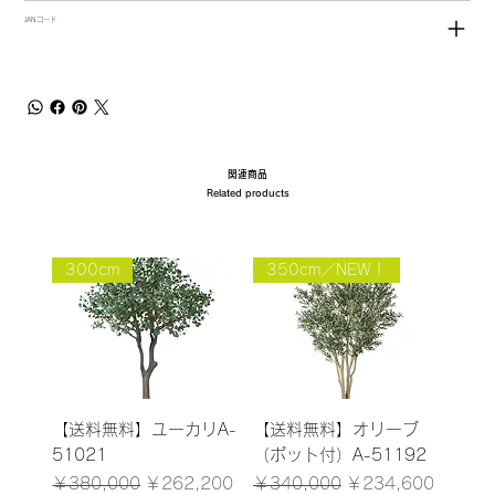
JANコード
関連商品
Related products
300cm
350cm／NEW！
【送料無料】ユーカリA-
【送料無料】オリーブ
51021
（ポット付）A-51192
通常価格
セール価格
通常価格
セール価格
￥380,000
￥262,200
￥340,000
￥234,600