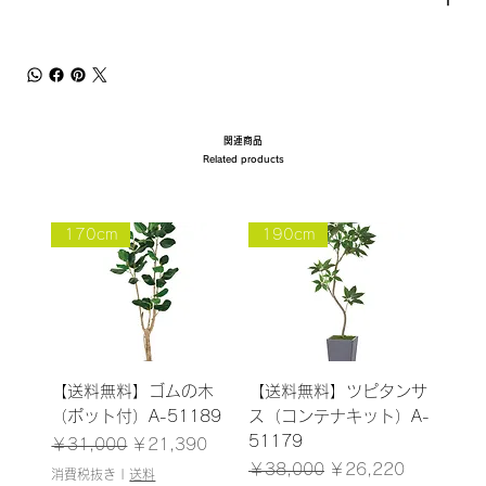
関連商品
Related products
170cm
190cm
【送料無料】ゴムの木
【送料無料】ツピタンサ
（ポット付）A-51189
ス（コンテナキット）A-
51179
通常価格
セール価格
￥31,000
￥21,390
通常価格
セール価格
￥38,000
￥26,220
消費税抜き
|
送料