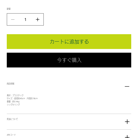
数量
カートに追加する
今すぐ購入
商品情報
素材：プラスチック
サイズ：直径約45cm 内径約19cm
重量：約0.4kg
シングルリング
発送について
JANコード