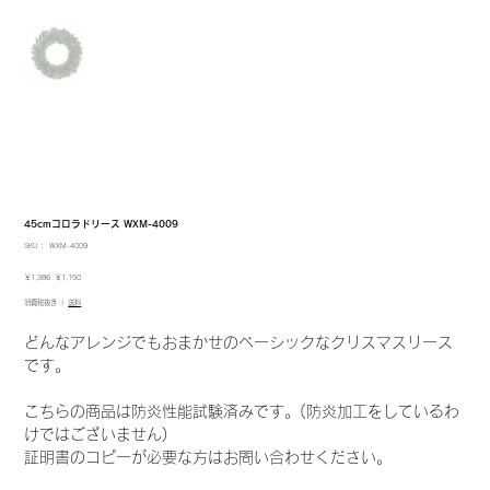
45cmコロラドリース WXM-4009
SKU：
SKU：
WXM-4009
WXM-
4009
元
セ
￥1,386
￥1,150
の
ー
消費税抜き
|
送料
価
ル
格
価
格
どんなアレンジでもおまかせのベーシックなクリスマスリース
です。
こちらの商品は防炎性能試験済みです。(防炎加工をしているわ
けではございません)
証明書のコピーが必要な方はお問い合わせください。