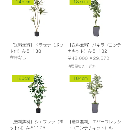
145cm
187cm
【送料無料】ドラセナ（ポッ
【送料無料】パキラ（コンテ
ト付）A-51138
ナキット）A-51182
在庫なし
通常価格
セール価格
￥43,000
￥29,670
消費税抜き
|
送料
120cm
184cm
【送料無料】シェフレラ（ポ
【送料無料】エバーフレッシ
ット付）A-51175
ュ（コンテナキット）A-