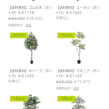
【送料無料】ゴムの木（ポッ
【送料無料】ユーカリ（ポッ
ト付）A-51118
ト付）A-51042
在庫なし
通常価格
セール価格
￥56,000
￥38,640
消費税抜き
|
送料
300cm
160cm
【送料無料】オリーブ（ポッ
【送料無料】マホニア（ポッ
ト付）A-51020
ト付）A-51143
在庫なし
通常価格
セール価格
￥23,000
￥15,870
消費税抜き
|
送料
180cm
185cm