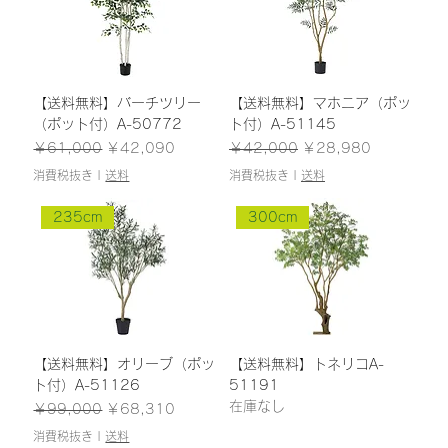
【送料無料】バーチツリー
【送料無料】マホニア（ポッ
（ポット付）A-50772
ト付）A-51145
通常価格
セール価格
通常価格
セール価格
￥61,000
￥42,090
￥42,000
￥28,980
消費税抜き
|
送料
消費税抜き
|
送料
235cm
300cm
【送料無料】オリーブ（ポッ
【送料無料】トネリコA-
ト付）A-51126
51191
在庫なし
通常価格
セール価格
￥99,000
￥68,310
消費税抜き
|
送料