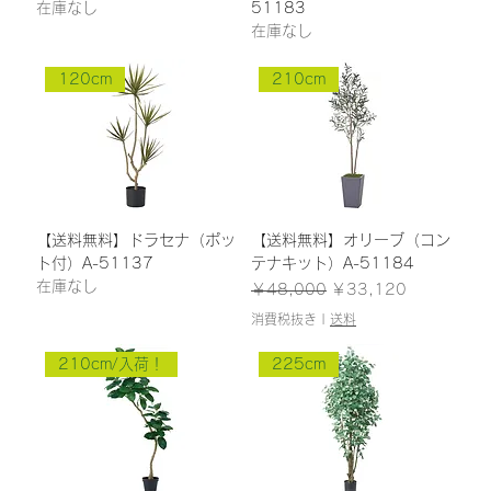
在庫なし
51183
在庫なし
120cm
210cm
【送料無料】ドラセナ（ポッ
【送料無料】オリーブ（コン
ト付）A-51137
テナキット）A-51184
在庫なし
通常価格
セール価格
￥48,000
￥33,120
消費税抜き
|
送料
210cm/入荷！
225cm