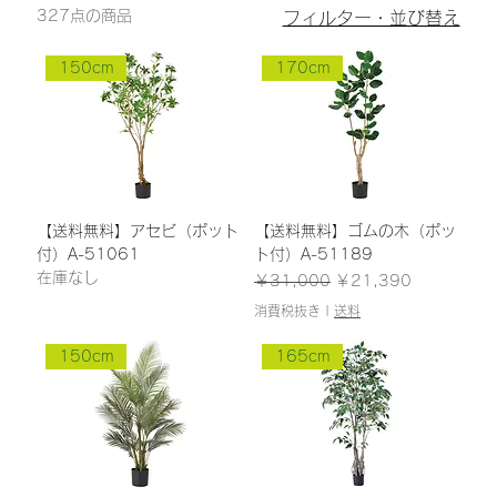
327点の商品
フィルター・並び替え
150cm
170cm
【送料無料】アセビ（ポット
【送料無料】ゴムの木（ポッ
付）A-51061
ト付）A-51189
在庫なし
通常価格
セール価格
￥31,000
￥21,390
消費税抜き
|
送料
150cm
165cm