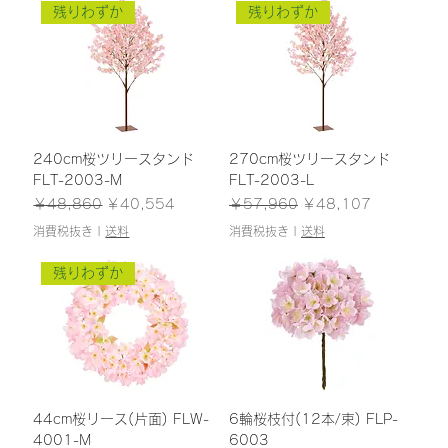
残りわずか
残りわずか
240cm桜ツリースタンド
270cm桜ツリースタンド
FLT-2003-M
FLT-2003-L
通常価格
セール価格
通常価格
セール価格
￥48,860
￥40,554
￥57,960
￥48,107
消費税抜き
|
送料
消費税抜き
|
送料
残りわずか
44cm桜リース(片面) FLW-
6輪桜枝付(12本/束) FLP-
4001-M
6003