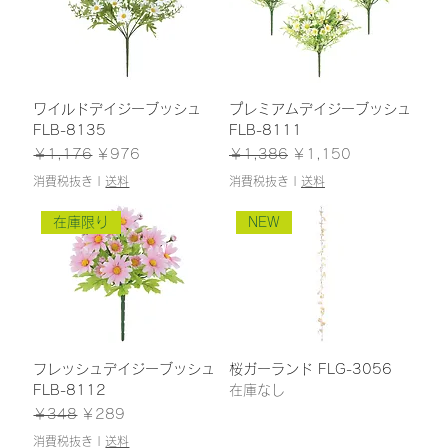
ワイルドデイジーブッシュ
プレミアムデイジーブッシュ
FLB-8135
FLB-8111
通常価格
セール価格
通常価格
セール価格
￥1,176
￥976
￥1,386
￥1,150
消費税抜き
|
送料
消費税抜き
|
送料
在庫限り
NEW
フレッシュデイジーブッシュ
桜ガーランド FLG-3056
FLB-8112
在庫なし
通常価格
セール価格
￥348
￥289
消費税抜き
|
送料