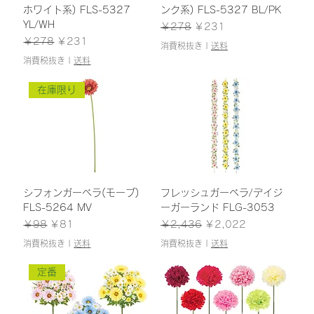
ホワイト系) FLS-5327
ンク系) FLS-5327 BL/PK
YL/WH
通常価格
セール価格
￥278
￥231
通常価格
セール価格
￥278
￥231
消費税抜き
|
送料
消費税抜き
|
送料
在庫限り
シフォンガーベラ(モーブ)
フレッシュガーベラ/デイジ
FLS-5264 MV
ーガーランド FLG-3053
通常価格
セール価格
通常価格
セール価格
￥98
￥81
￥2,436
￥2,022
消費税抜き
|
送料
消費税抜き
|
送料
定番