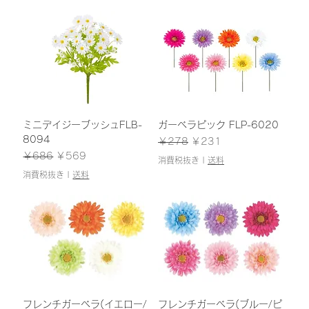
ミニデイジーブッシュFLB-
ガーベラピック FLP-6020
8094
通常価格
セール価格
￥278
￥231
通常価格
セール価格
￥686
￥569
消費税抜き
|
送料
消費税抜き
|
送料
フレンチガーベラ(イエロー/
フレンチガーベラ(ブルー/ピ