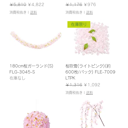
通常価格
セール価格
通常価格
セール価格
￥5,810
￥4,822
￥1,176
￥976
消費税抜き
|
送料
消費税抜き
|
送料
在庫限り
180cm桜ガーランド(S)
桜吹雪(ライトピンク)(約
FLG-3045-S
600枚/パック) FLE-7009
在庫なし
LTPK
通常価格
セール価格
￥1,316
￥1,092
消費税抜き
|
送料