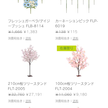
フレッシュガーベラ/デイジ
カーネーションピック FLP-
ーブッシュ FLB-8114
6019
通常価格
セール価格
通常価格
セール価格
￥1,666
￥1,383
￥138
￥115
消費税抜き
|
送料
消費税抜き
|
送料
在庫限り
210cm桜ツリースタンド
100cm桜ツリースタンド
FLT-2005
FLT-2004
通常価格
セール価格
通常価格
セール価格
￥32,760
￥27,191
￥11,060
￥9,180
消費税抜き
|
送料
消費税抜き
|
送料