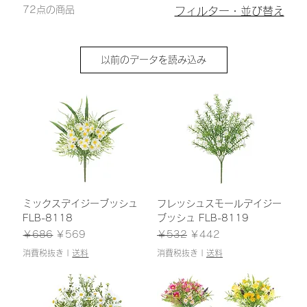
72点の商品
フィルター・並び替え
以前のデータを読み込み
ミックスデイジーブッシュ
フレッシュスモールデイジー
FLB-8118
ブッシュ FLB-8119
通常価格
セール価格
通常価格
セール価格
￥686
￥569
￥532
￥442
消費税抜き
|
送料
消費税抜き
|
送料