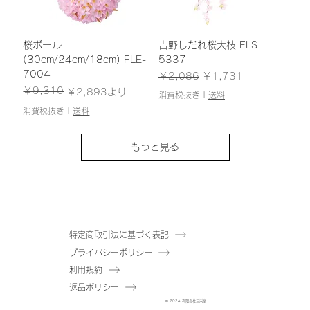
桜ボール
吉野しだれ桜大枝 FLS-
(30cm/24cm/18cm) FLE-
5337
7004
通常価格
セール価格
￥2,086
￥1,731
￥9,310
通常価格
セール価格
￥2,893
より
消費税抜き
|
送料
消費税抜き
|
送料
もっと見る
特定商取引法に基づく表記
プライバシーポリシー
利用規約
返品ポリシー
© 2024 有限会社三栄堂