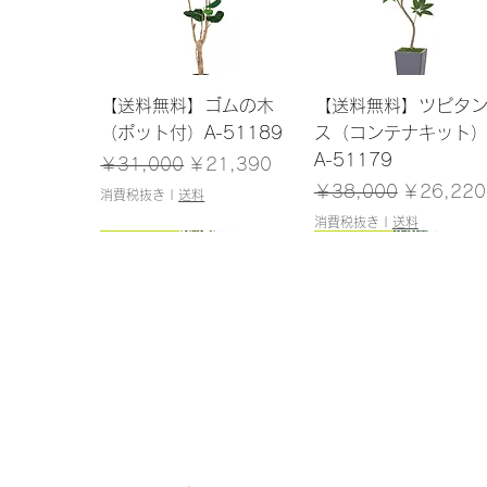
クイックビュー
クイックビュー
【送料無料】ゴムの木
【送料無料】ツピタ
（ポット付）A-51189
ス（コンテナキット
A-51179
通常価格
セール価格
￥31,000
￥21,390
通常価格
セール価
￥38,000
￥26,220
消費税抜き
|
送料
消費税抜き
|
送料
150cm
145cm
150cm
120cm
クイックビュー
クイックビュー
クイックビュー
クイックビュー
【送料無料】アセビ（ポ
【送料無料】ドラセナ
【送料無料】パーム
【送料無料】シェフ
ット付）A-51061
（ポット付）A-51138
ット付）A-51146
（ポット付）A-5117
在庫なし
在庫なし
在庫なし
在庫なし