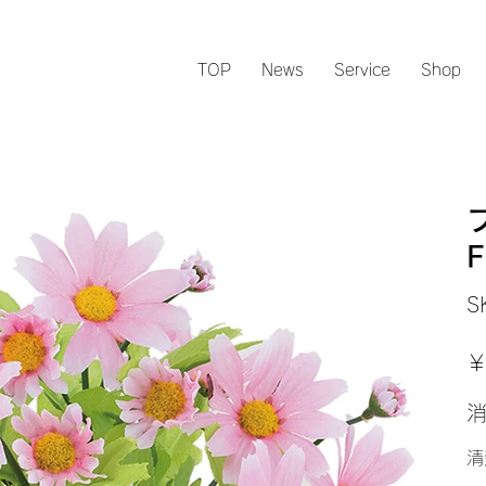
TOP
News
Service
Shop
F
S
元
￥
の
価
格
清