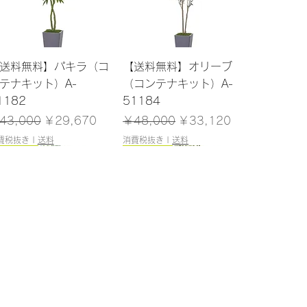
クイックビュー
クイックビュー
送料無料】パキラ（コ
【送料無料】オリーブ
テナキット）A-
（コンテナキット）A-
1182
51184
常価格
セール価格
通常価格
セール価格
43,000
￥29,670
￥48,000
￥33,120
費税抜き
|
送料
消費税抜き
|
送料
200cm
180cm
クイックビュー
クイックビュー
送料無料】ユーカリ
【送料無料】マホニア
ポット付）A-51040
（ポット付）A-51144
庫なし
在庫なし