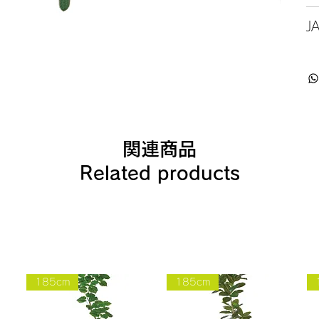
J
関連商品
Related products
185cm
185cm