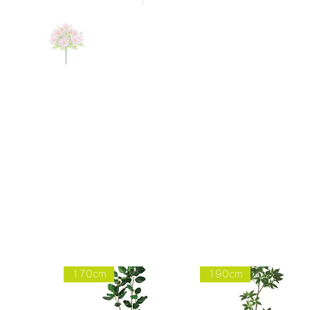
170cm
190cm