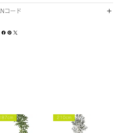
ANコード
187cm
210cm