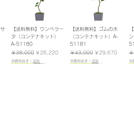
クイックビュー
クイックビュー
ンサ
【送料無料】ウンベラー
【送料無料】ゴムの木
【
）
タ（コンテナキット）
（コンテナキット）A-
ン
A-51180
51181
5
格
通常価格
セール価格
通常価格
セール価格
通
￥38,000
￥26,220
￥43,000
￥29,670
￥
消費税抜き
|
送料
消費税抜き
|
送料
消
165cm
184cm
185cm
120cm
クイックビュー
クイックビュー
クイックビュー
クイックビュー
（ポ
レラ
【送料無料】ファイカス
【送料無料】エバーフレ
【送料無料】トネリコ
【送料無料】ドラセナ
【
5
ツリー（ポット付）A-
ッシュ（コンテナキッ
（ポット付）A-51171
（ポット付）A-51137
（
50866
ト）A-51183
在庫なし
在庫なし
在
在庫なし
在庫なし