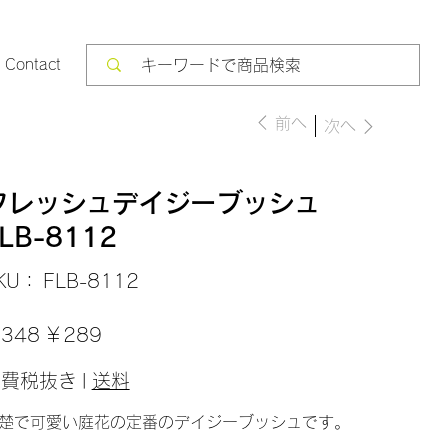
Contact
前へ
次へ
フレッシュデイジーブッシュ
LB-8112
SKU：
KU：
FLB-8112
FLB-
8112
セ
348
￥289
ー
ル
価
消費税抜き
|
送料
格
楚で可愛い庭花の定番のデイジーブッシュです。