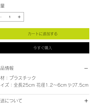
数量
カートに追加する
今すぐ購入
商品情報
素材：プラスチック
イズ：全長25cm 花径1.2～6cm ﾘｰﾌ7.5cm
発送について