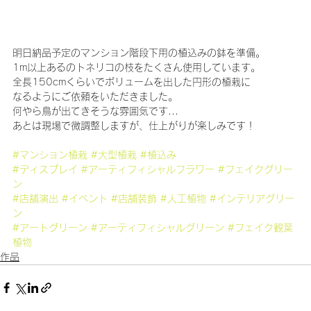
明日納品予定のマンション階段下用の植込みの鉢を準備。
1m以上あるのトネリコの枝をたくさん使用しています。
全長150cmくらいでボリュームを出した円形の植栽に
なるようにご依頼をいただきました。
何やら鳥が出てきそうな雰囲気です...
あとは現場で微調整しますが、仕上がりが楽しみです！
#マンション植栽
#大型植栽
#植込み
#ディスプレイ
#アーティフィシャルフラワー
#フェイクグリー
ン
#店舗演出
#イベント
#店舗装飾
#人工植物
#インテリアグリー
ン
#アートグリーン
#アーティフィシャルグリーン
#フェイク観葉
植物
作品