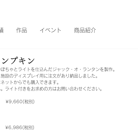
績
作品
イベント
商品紹介
パンプキン
かぼちゃとライトを仕込んだジャック・オ・ランタンを製作。
ト施設のディスプレイ用に注文があり納品しました。
はネットからでも購入できます。
ん。ライト付きをお求めの方はお問い合わせください。
L　　¥9,660(税別)
M 　¥6,986(税別)