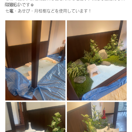
商品紹介
ば嬉しいです☺️
七竈・あせび・月桂樹などを使用しています！