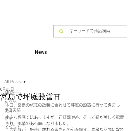
News
All Posts
6月23日
All Posts
宮島で坪庭設営⛩️
新商品
本日、宮島の旅荘の改装に合わせて坪庭の設置に行ってきまし
施工実績
た！
小さな坪庭ではありますが、石灯籠や苔、そして緑が美しく配置
作品
され、風情のある庭になりました。
イベント
この坪庭が、旅荘に訪れる皆さんの心を癒す、素敵な空間になれ