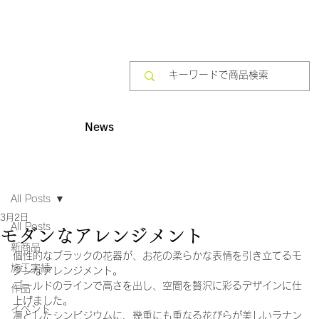
News
All Posts
3月2日
All Posts
モダンなアレンジメント
新商品
個性的なブラックの花器が、お花の柔らかな表情を引き立てるモ
施工実績
ダンなアレンジメント。
ゴールドのラインで高さを出し、空間を贅沢に彩るデザインに仕
作品
上げました。
イベント
凛としたシンビジウムに、幾重にも重なる花びらが美しいラナン