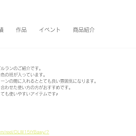
績
作品
イベント
商品紹介
ン
ヅルランのご紹介です。
白色の班が入っています。
リーンの間に入れるととても良い雰囲気になります。
と合わせた使い方の方がおすすめです。
ても使いやすいアイテムです♪
com/reel/DLW15tYBawy/?