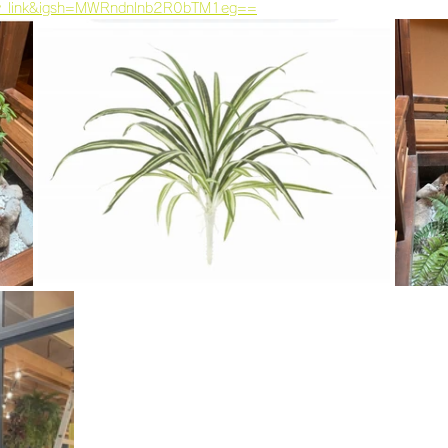
py_link&igsh=MWRndnlnb2R0bTM1eg==