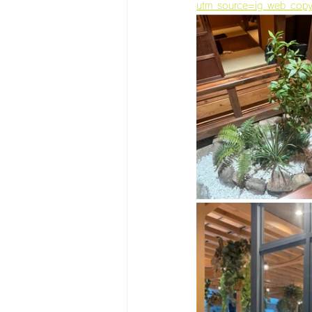
utm_source=ig_web_co