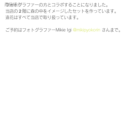
商品紹介
フォトグラファーの方とコラボすることになりました。
当店の２階に森の中をイメージしたセットを作っています。
造花はすべて当店で取り扱っています。
ご予約はフォトグラファーMikie Igi 
@mikipyokorin
 さんまで。