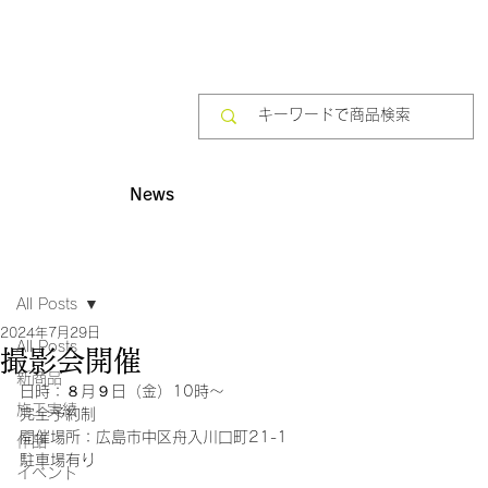
News
All Posts
2024年7月29日
All Posts
撮影会開催
新商品
日時：８月９日（金）10時〜
施工実績
完全予約制
開催場所：広島市中区舟入川口町21-1
作品
駐車場有り
イベント