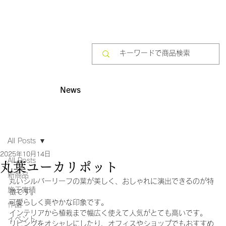
News
All Posts
2025年10月14日
All Posts
丸葉ユーカリポット
新商品
丸いシルバーリーフの葉が美しく、おしゃれに演出できるのが特
施工実績
徴です。
可愛らしく爽やかな印象です。
作品
インテリアから植栽まで幅広く使えて人気がとても高いです。
イベント
リビングをオシャレにしたり、オフィスやショップでもおすすめ