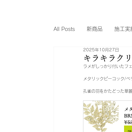
All Posts
新商品
施工実
2025年10月27日
キラキラク
ラメがしっかり付いたフ
メタリックピーコック/ベ
孔雀の羽をかたどった華
メ
BR
¥53
購