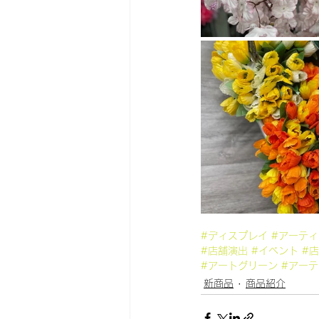
#ディスプレイ
#アーテ
#店舗演出
#イベント
#
#アートグリーン
#アー
新商品
商品紹介