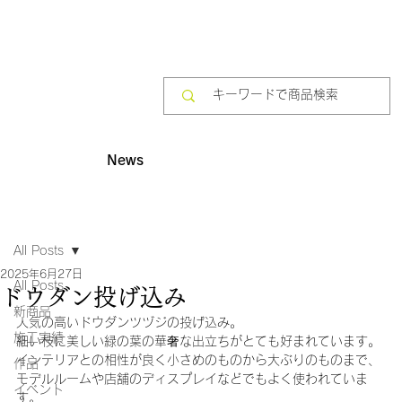
News
All Posts
2025年6月27日
All Posts
ドウダン投げ込み
新商品
人気の高いドウダンツヅジの投げ込み。
施工実績
細い枝に美しい緑の葉の華奢な出立ちがとても好まれています。
インテリアとの相性が良く小さめのものから大ぶりのものまで、
作品
モデルルームや店舗のディスプレイなどでもよく使われていま
イベント
す。