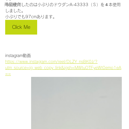
商品紹介
今回使用したのは小ぶりのドウダン
A-43333（Ｓ）
を４本使用
しました。
小ぶりでも97cmあります。
Click Me
instagram動画
https://www.instagram.com/reel/DLZY_nsBK0J/?
utm_source=ig_web_copy_link&igsh=MWtuOTFyeWt0emo1eA
==