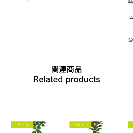
J
関連商品
Related products
185cm
185cm