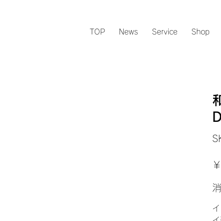
TOP
News
Service
Shop
D
S
元
￥
の
価
格
イ
イ