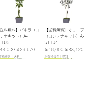
クイックビュー
クイックビュー
送料無料】パキラ（コ
【送料無料】オリーブ
テナキット）A-
（コンテナキット）A-
1182
51184
常価格
セール価格
通常価格
セール価格
43,000
￥29,670
￥48,000
￥33,120
費税抜き
|
送料
消費税抜き
|
送料
200cm
180cm
クイックビュー
クイックビュー
送料無料】ユーカリ
【送料無料】マホニア
ポット付）A-51040
（ポット付）A-51144
庫なし
在庫なし