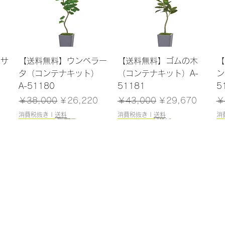
クイックビュー
クイックビュー
ンサ
【送料無料】ウンベラー
【送料無料】ゴムの木
【
）
タ（コンテナキット）
（コンテナキット）A-
ン
A-51180
51181
5
格
通常価格
セール価格
通常価格
セール価格
通
￥38,000
￥26,220
￥43,000
￥29,670
￥
消費税抜き
|
送料
消費税抜き
|
送料
消
165cm
184cm
185cm
120cm
クイックビュー
クイックビュー
クイックビュー
クイックビュー
（ポ
レラ
【送料無料】ファイカス
【送料無料】エバーフレ
【送料無料】トネリコ
【送料無料】ドラセナ
【
5
ツリー（ポット付）A-
ッシュ（コンテナキッ
（ポット付）A-51171
（ポット付）A-51137
（
50866
ト）A-51183
在庫なし
在庫なし
在