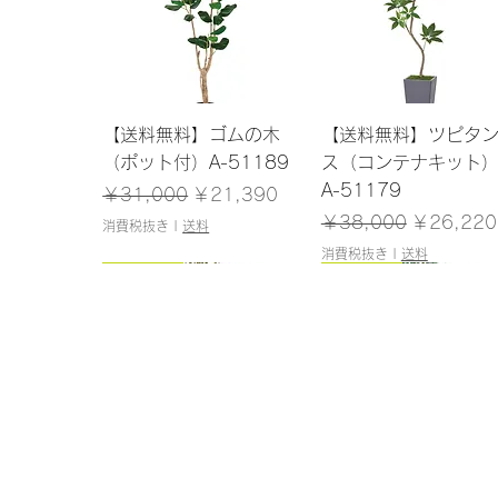
クイックビュー
クイックビュー
【送料無料】ゴムの木
【送料無料】ツピタ
（ポット付）A-51189
ス（コンテナキット
A-51179
通常価格
セール価格
￥31,000
￥21,390
通常価格
セール価
￥38,000
￥26,220
消費税抜き
|
送料
消費税抜き
|
送料
150cm
145cm
150cm
120cm
クイックビュー
クイックビュー
クイックビュー
クイックビュー
【送料無料】アセビ（ポ
【送料無料】ドラセナ
【送料無料】パーム
【送料無料】シェフ
ット付）A-51061
（ポット付）A-51138
ット付）A-51146
（ポット付）A-5117
在庫なし
在庫なし
在庫なし
在庫なし