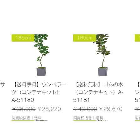
185cm
185cm
クイックビュー
クイックビュー
ンサ
【送料無料】ウンベラー
【送料無料】ゴムの木
【
）
タ（コンテナキット）
（コンテナキット）A-
ン
A-51180
51181
5
格
通常価格
セール価格
通常価格
セール価格
通
￥38,000
￥26,220
￥43,000
￥29,670
￥
消費税抜き
|
送料
消費税抜き
|
送料
消
165cm
184cm
185cm
120cm