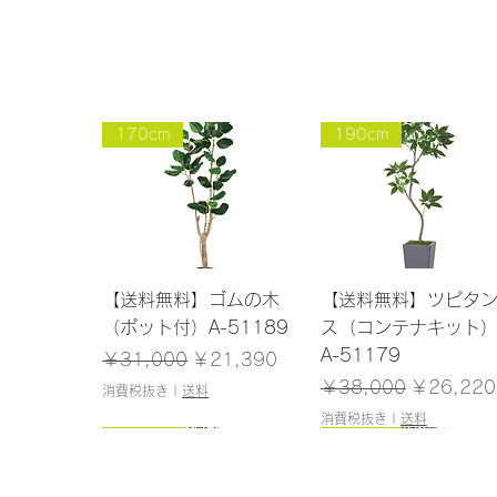
170cm
190cm
クイックビュー
クイックビュー
【送料無料】ゴムの木
【送料無料】ツピタ
（ポット付）A-51189
ス（コンテナキット
A-51179
通常価格
セール価格
￥31,000
￥21,390
通常価格
セール価
￥38,000
￥26,220
消費税抜き
|
送料
消費税抜き
|
送料
150cm
145cm
150cm
120cm