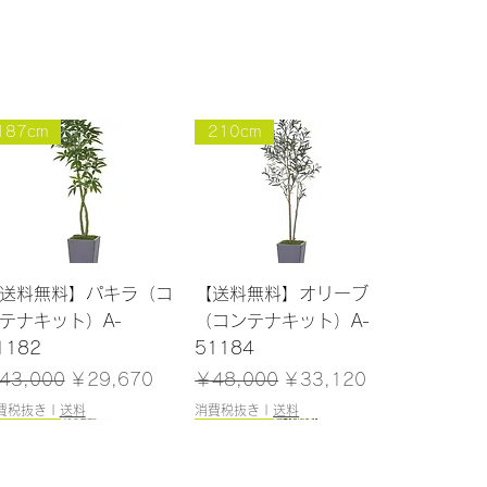
187cm
210cm
クイックビュー
クイックビュー
送料無料】パキラ（コ
【送料無料】オリーブ
テナキット）A-
（コンテナキット）A-
1182
51184
常価格
セール価格
通常価格
セール価格
43,000
￥29,670
￥48,000
￥33,120
費税抜き
|
送料
消費税抜き
|
送料
200cm
180cm