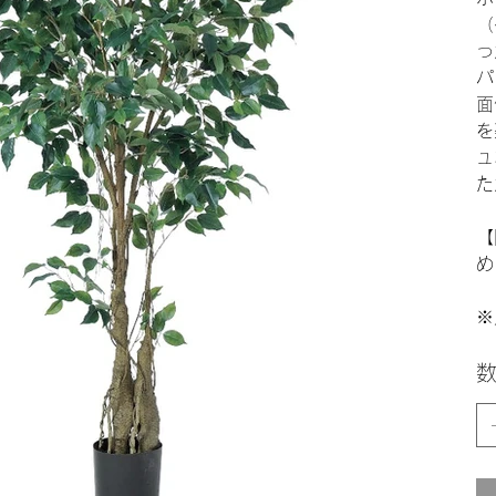
（
っ
パ
面
を
ュ
た
【
め
※