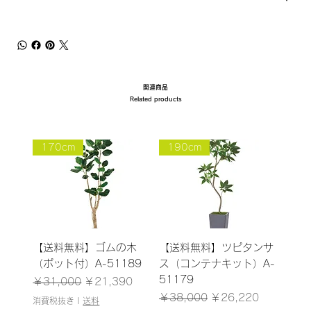
関連商品
Related products
170cm
190cm
【送料無料】ゴムの木
【送料無料】ツピタンサ
（ポット付）A-51189
ス（コンテナキット）A-
51179
通常価格
セール価格
￥31,000
￥21,390
通常価格
セール価格
￥38,000
￥26,220
消費税抜き
|
送料