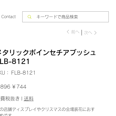
Contact
前へ
次へ
メタリックポインセチアブッシュ
LB-8121
SKU：
KU：
FLB-8121
FLB-
8121
セ
896
￥744
ー
ル
価
消費税抜き
|
送料
格
の店舗ディスプレイやクリスマスの会場装花におす
めです。