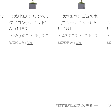
クイックビュー
クイックビュー
ンサ
【送料無料】ウンベラー
【送料無料】ゴムの木
【
）
タ（コンテナキット）
（コンテナキット）A-
ン
A-51180
51181
5
格
通常価格
セール価格
通常価格
セール価格
通
￥38,000
￥26,220
￥43,000
￥29,670
￥
消費税抜き
|
送料
消費税抜き
|
送料
消
165cm
184cm
185cm
120cm
クイックビュー
クイックビュー
クイックビュー
クイックビュー
（ポ
レラ
【送料無料】ファイカス
【送料無料】エバーフレ
【送料無料】トネリコ
【送料無料】ドラセナ
【
5
ツリー（ポット付）A-
ッシュ（コンテナキッ
（ポット付）A-51171
（ポット付）A-51137
（
50866
ト）A-51183
在庫なし
在庫なし
在
在庫なし
在庫なし
特定商取引法に基づく表記