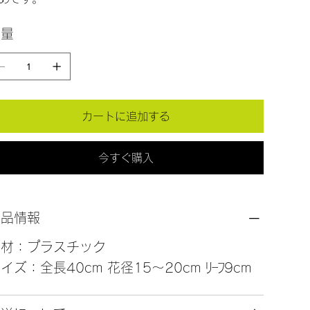
数量
カートに追加する
今すぐ購入
商品情報
素材：プラスチック
イズ：全長40cm 花径15～20cm ﾘｰﾌ9cm