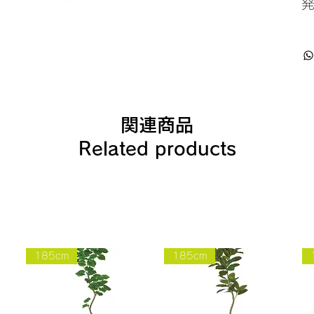
関連商品
Related products
185cm
185cm