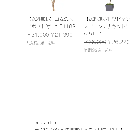
クイックビュー
クイックビュー
【送料無料】ゴムの木
【送料無料】ツピタ
（ポット付）A-51189
ス（コンテナキット
A-51179
通常価格
セール価格
￥31,000
￥21,390
通常価格
セール価
￥38,000
￥26,220
消費税抜き
|
送料
消費税抜き
|
送料
150cm
145cm
150cm
120cm
クイックビュー
クイックビュー
クイックビュー
クイックビュー
【送料無料】アセビ（ポ
【送料無料】ドラセナ
【送料無料】パーム
【送料無料】シェフ
ット付）A-51061
（ポット付）A-51138
ット付）A-51146
（ポット付）A-5117
在庫なし
在庫なし
在庫なし
在庫なし
art garden