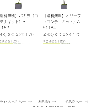
クイックビュー
クイックビュー
送料無料】パキラ（コ
【送料無料】オリーブ
テナキット）A-
（コンテナキット）A-
1182
51184
常価格
セール価格
通常価格
セール価格
43,000
￥29,670
￥48,000
￥33,120
費税抜き
|
送料
消費税抜き
|
送料
200cm
180cm
クイックビュー
クイックビュー
送料無料】ユーカリ
【送料無料】マホニア
ポット付）A-51040
（ポット付）A-51144
庫なし
在庫なし
プライバシーポリシー
利用規約
返品ポリシー