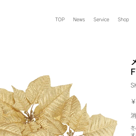
TOP
News
Service
Shop
1
F
S
元
￥
の
価
格
冬
す