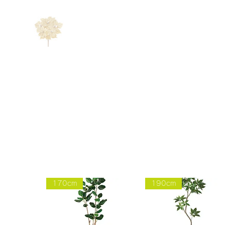
170cm
190cm