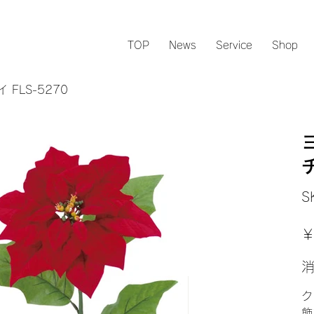
TOP
News
Service
Shop
LS-5270
S
元
￥
の
価
格
ク
飾