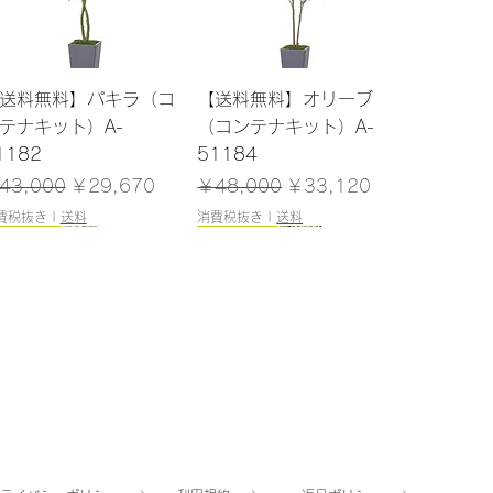
クイックビュー
クイックビュー
送料無料】パキラ（コ
【送料無料】オリーブ
テナキット）A-
（コンテナキット）A-
1182
51184
常価格
セール価格
通常価格
セール価格
43,000
￥29,670
￥48,000
￥33,120
費税抜き
|
送料
消費税抜き
|
送料
200cm
180cm
クイックビュー
クイックビュー
送料無料】ユーカリ
【送料無料】マホニア
ポット付）A-51040
（ポット付）A-51144
庫なし
在庫なし