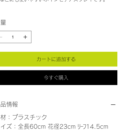
数量
カートに追加する
今すぐ購入
商品情報
素材：プラスチック
イズ：全長60cm 花径23cm ﾘｰﾌ14.5cm