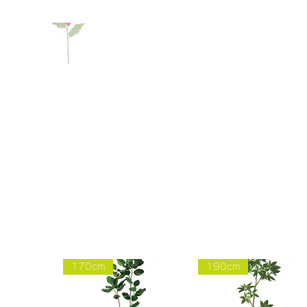
170cm
190cm