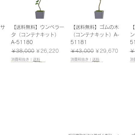
クイックビュー
クイックビュー
ンサ
【送料無料】ウンベラー
【送料無料】ゴムの木
【
）
タ（コンテナキット）
（コンテナキット）A-
ン
A-51180
51181
5
格
通常価格
セール価格
通常価格
セール価格
通
￥38,000
￥26,220
￥43,000
￥29,670
￥
消費税抜き
|
送料
消費税抜き
|
送料
消
165cm
184cm
185cm
120cm
クイックビュー
クイックビュー
クイックビュー
クイックビュー
（ポ
レラ
【送料無料】ファイカス
【送料無料】エバーフレ
【送料無料】トネリコ
【送料無料】ドラセナ
【
5
ツリー（ポット付）A-
ッシュ（コンテナキッ
（ポット付）A-51171
（ポット付）A-51137
（
50866
ト）A-51183
在庫なし
在庫なし
在
在庫なし
在庫なし