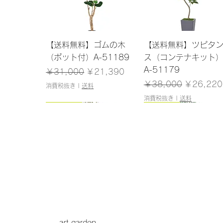
クイックビュー
クイックビュー
【送料無料】ゴムの木
【送料無料】ツピタ
（ポット付）A-51189
ス（コンテナキット
A-51179
通常価格
セール価格
￥31,000
￥21,390
通常価格
セール価
￥38,000
￥26,220
消費税抜き
|
送料
消費税抜き
|
送料
150cm
145cm
150cm
120cm
クイックビュー
クイックビュー
クイックビュー
クイックビュー
【送料無料】アセビ（ポ
【送料無料】ドラセナ
【送料無料】パーム
【送料無料】シェフ
ット付）A-51061
（ポット付）A-51138
ット付）A-51146
（ポット付）A-5117
在庫なし
在庫なし
在庫なし
在庫なし
art garden