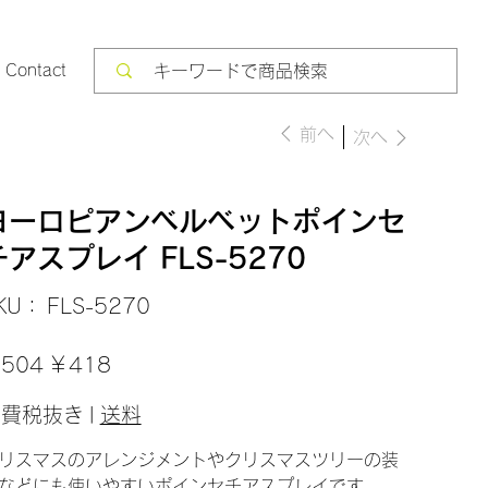
Contact
前へ
次へ
ヨーロピアンベルベットポインセ
チアスプレイ FLS-5270
SKU：
KU：
FLS-5270
FLS-
5270
セ
504
￥418
ー
ル
価
消費税抜き
|
送料
格
リスマスのアレンジメントやクリスマスツリーの装
などにも使いやすいポインセチアスプレイです。