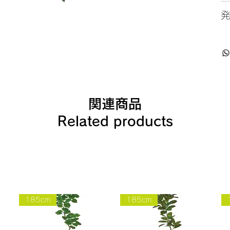
関連商品
Related products
185cm
185cm