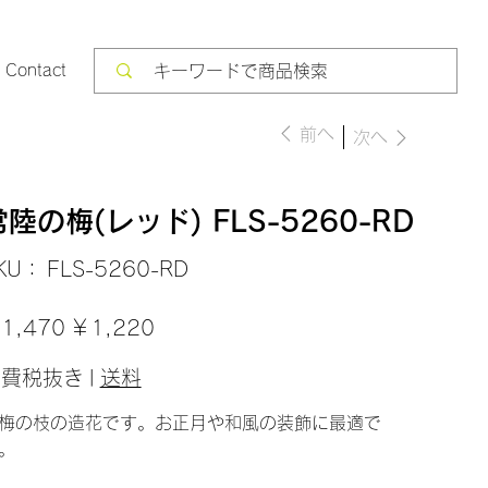
Contact
前へ
次へ
常陸の梅(レッド) FLS-5260-RD
SKU：
KU：
FLS-5260-RD
FLS-
5260-
RD
セ
1,470
￥1,220
ー
ル
価
消費税抜き
|
送料
格
梅の枝の造花です。お正月や和風の装飾に最適で
。