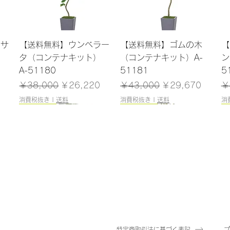
クイックビュー
クイックビュー
ンサ
【送料無料】ウンベラー
【送料無料】ゴムの木
【
）
タ（コンテナキット）
（コンテナキット）A-
ン
A-51180
51181
5
格
通常価格
セール価格
通常価格
セール価格
通
￥38,000
￥26,220
￥43,000
￥29,670
￥
消費税抜き
|
送料
消費税抜き
|
送料
消
165cm
184cm
185cm
120cm
クイックビュー
クイックビュー
クイックビュー
クイックビュー
（ポ
レラ
【送料無料】ファイカス
【送料無料】エバーフレ
【送料無料】トネリコ
【送料無料】ドラセナ
【
5
ツリー（ポット付）A-
ッシュ（コンテナキッ
（ポット付）A-51171
（ポット付）A-51137
（
50866
ト）A-51183
在庫なし
在庫なし
在
在庫なし
在庫なし
特定商取引法に基づく表記