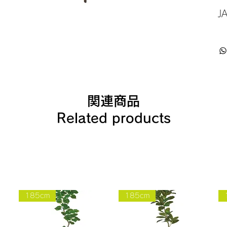
J
関連商品
Related products
185cm
185cm