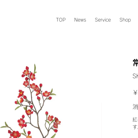
TOP
News
Service
Shop
S
元
￥
の
価
格
紅
す