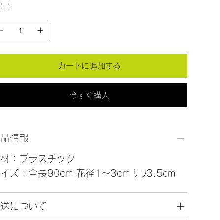
数量
カートに追加する
今すぐ購入
商品情報
素材：プラスチック
イズ：全長90cm 花径1～3cm ﾘｰﾌ3.5cm
発送について