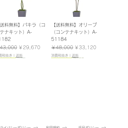
クイックビュー
クイックビュー
送料無料】パキラ（コ
【送料無料】オリーブ
テナキット）A-
（コンテナキット）A-
1182
51184
常価格
セール価格
通常価格
セール価格
43,000
￥29,670
￥48,000
￥33,120
費税抜き
|
送料
消費税抜き
|
送料
200cm
180cm
クイックビュー
クイックビュー
送料無料】ユーカリ
【送料無料】マホニア
ポット付）A-51040
（ポット付）A-51144
庫なし
在庫なし
プライバシーポリシー
利用規約
返品ポリシー