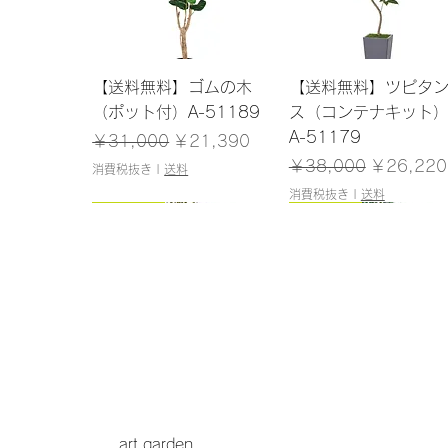
クイックビュー
クイックビュー
【送料無料】ゴムの木
【送料無料】ツピタ
（ポット付）A-51189
ス（コンテナキット
A-51179
通常価格
セール価格
￥31,000
￥21,390
通常価格
セール価
￥38,000
￥26,220
消費税抜き
|
送料
消費税抜き
|
送料
150cm
145cm
150cm
120cm
クイックビュー
クイックビュー
クイックビュー
クイックビュー
【送料無料】アセビ（ポ
【送料無料】ドラセナ
【送料無料】パーム
【送料無料】シェフ
ット付）A-51061
（ポット付）A-51138
ット付）A-51146
（ポット付）A-5117
在庫なし
在庫なし
在庫なし
在庫なし
art garden