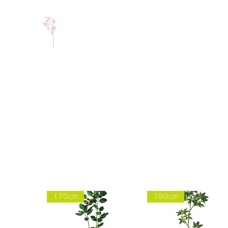
170cm
190cm