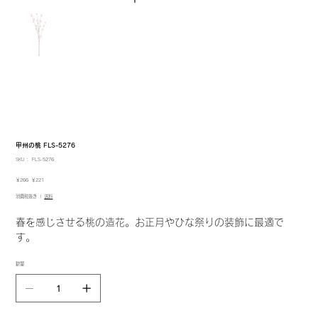
甲州の桃 FLS-5276
SKU：
SKU：
FLS-5276
FLS-
5276
元
セ
￥266
￥221
の
ー
消費税抜き
|
送料
価
ル
格
価
格
春を感じさせる桃の造花。お正月やひな祭りの装飾に最適で
す。
数量