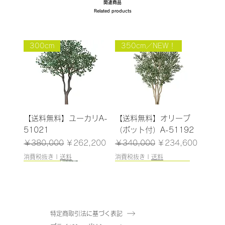
関連商品
Related products
300cm
350cm／NEW！
【送料無料】ユーカリA-
【送料無料】オリーブ
51021
（ポット付）A-51192
通常価格
セール価格
通常価格
セール価格
￥380,000
￥262,200
￥340,000
￥234,600
消費税抜き
|
送料
消費税抜き
|
送料
151cm
130cm
148cm
93cm
108cm/残りわずか
125cm
183cm
155cm
115cm
145cm
100cm
126cm/残りわずか
160cm
243cm/残りわずか
特定商取引法に基づく表記