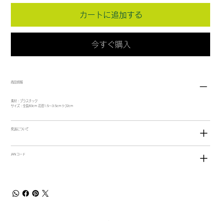
カートに追加する
今すぐ購入
商品情報
素材：プラスチック
サイズ：全長83cm 花径1.5～3.5cm ﾘｰﾌ2cm
発送について
JANコード