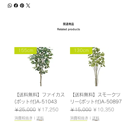
関連商品
Related products
155cm
130cm
【送料無料】ファイカス
【送料無料】スモークツ
(ポット付)A-51043
リー(ポット付)A-50897
通常価格
セール価格
通常価格
セール価格
￥25,000
￥17,250
￥15,000
￥10,350
消費税抜き
|
送料
消費税抜き
|
送料
115cm
145cm
100cm
126cm/残りわずか
160cm
243cm/残りわずか
NEW
148cm
93cm
108cm/残りわずか
125cm
183cm
NEW
NEW