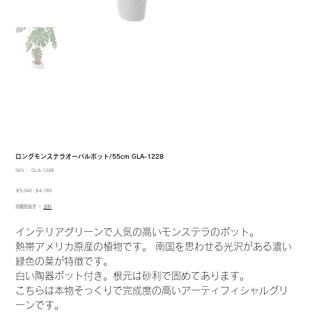
ロングモンステラオーバルポット/55cm GLA-1228
SKU：
SKU：
GLA-1228
GLA-
1228
元
セ
￥5,040
￥4,183
の
ー
消費税抜き
|
送料
価
ル
格
価
格
インテリアグリーンで人気の高いモンステラのポット。
熱帯アメリカ原産の植物です。 南国を思わせる光沢がある濃い
緑色の葉が特徴です。
白い陶器ポット付き。根元は砂利で固めてあります。
こちらは本物そっくりで完成度の高いアーティフィシャルグリ
ーンです。