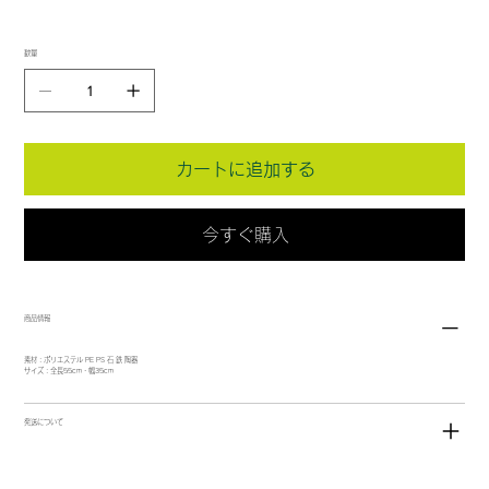
数量
カートに追加する
今すぐ購入
商品情報
素材：ポリエステル PE PS 石 鉄 陶器
サイズ：全長55cm・幅35cm
発送について