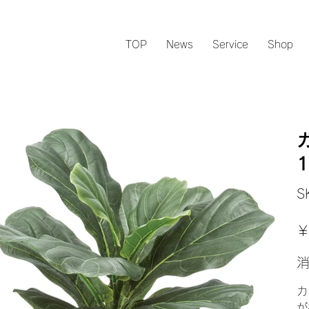
TOP
News
Service
Shop
1
S
元
￥
の
価
格
カ
が