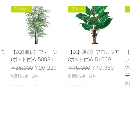
145cm
93cm
クイックビュー
クイックビュー
レラ
【送料無料】ファーン
【送料無料】アロカシア
【
(ポット付)A-50931
(ポット付)A-51069
フ
5
格
通常価格
セール価格
通常価格
セール価格
￥38,000
￥26,220
￥15,000
￥10,350
通
￥
消費税抜き
|
送料
消費税抜き
|
送料
消
160cm
NEW
183cm
NEW