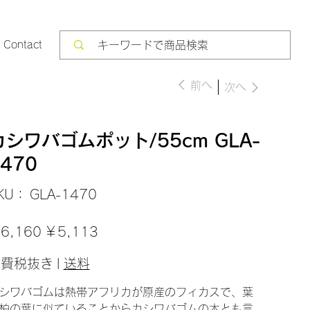
Contact
前へ
次へ
カシワバゴムポット/55cm GLA-
470
SKU：
KU：
GLA-1470
GLA-
1470
セ
6,160
￥5,113
ー
ル
価
消費税抜き
|
送料
格
シワバゴムは熱帯アフリカが原産のフィカスで、葉
柏の葉に似ていることからカシワバゴムの木とも言