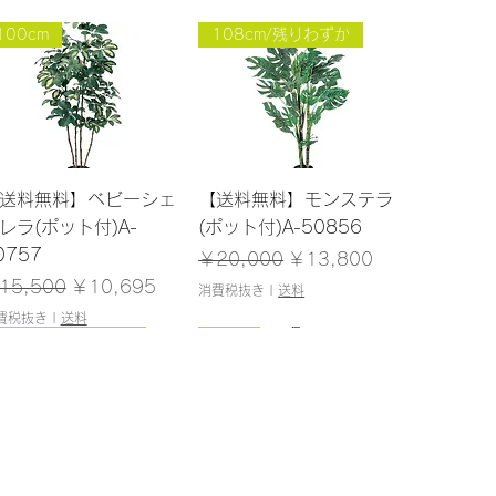
100cm
108cm/残りわずか
クイックビュー
クイックビュー
送料無料】ベビーシェ
【送料無料】モンステラ
レラ(ポット付)A-
(ポット付)A-50856
0757
通常価格
セール価格
￥20,000
￥13,800
常価格
セール価格
15,500
￥10,695
消費税抜き
|
送料
費税抜き
|
送料
243cm/残りわずか
NEW