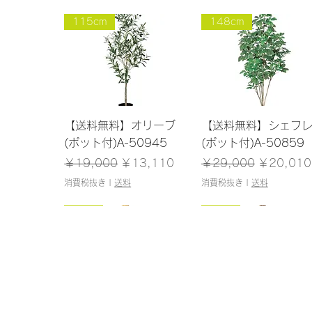
115cm
148cm
クイックビュー
クイックビュー
【送料無料】オリーブ
【送料無料】シェフ
(ポット付)A-50945
(ポット付)A-50859
通常価格
セール価格
通常価格
セール価
￥19,000
￥13,110
￥29,000
￥20,010
消費税抜き
|
送料
消費税抜き
|
送料
126cm/残りわずか
NEW
125cm
NEW