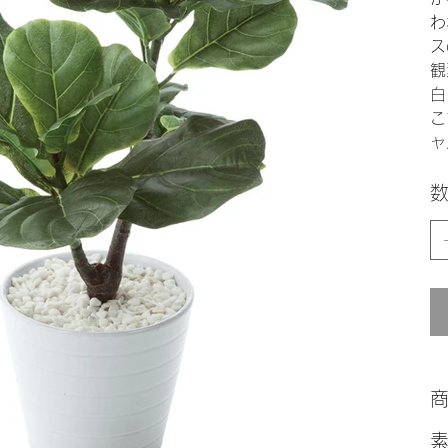
わ
ス
観
白
こ
ャ
素