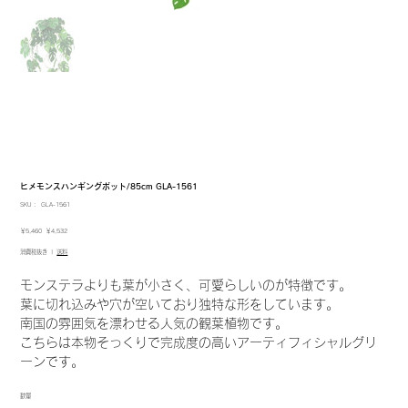
ヒメモンスハンギングポット/85cm GLA-1561
SKU：
SKU：
GLA-1561
GLA-
1561
元
セ
￥5,460
￥4,532
の
ー
消費税抜き
|
送料
価
ル
格
価
格
モンステラよりも葉が小さく、可愛らしいのが特徴です。
葉に切れ込みや穴が空いており独特な形をしています。
南国の雰囲気を漂わせる人気の観葉植物です。
こちらは本物そっくりで完成度の高いアーティフィシャルグリ
ーンです。
数量