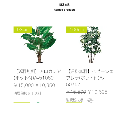
関連商品
Related products
93cm
100cm
【送料無料】アロカシア
【送料無料】ベビーシェ
(ポット付)A-51069
フレラ(ポット付)A-
50757
通常価格
セール価格
￥15,000
￥10,350
通常価格
セール価格
￥15,500
￥10,695
消費税抜き
|
送料
消費税抜き
|
送料
108cm/残りわずか
125cm
183cm
NEW
NEW
NEW
NEW
126cm/残りわずか
160cm
243cm/残りわずか
NEW
NEW
NEW
NEW