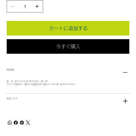
カートに追加する
今すぐ購入
商品情報
素 材：ポリエステル PE 鉄 PS 麻 石（ 鉢：PP）
サイズ：全長85cm・幅55cm(麻紐含まず) 葉長10～15cm 鉢：φ12cm×10.5cm
発送について