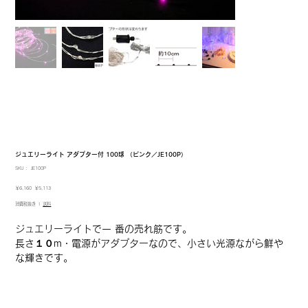
ジュエリーライト アダプター付 100球 （ピンク／JE100P）
SKU：
SKU：
JE100P
JE100P
元
セ
￥6,160
￥5,113
の
ー
消費税抜き
|
送料
価
ル
格
価
格
ジュエリーライトで一 番の売れ筋です。
長さ１０m・電源がアダプターなので、小さい光源ながら鮮や
な輝きです。