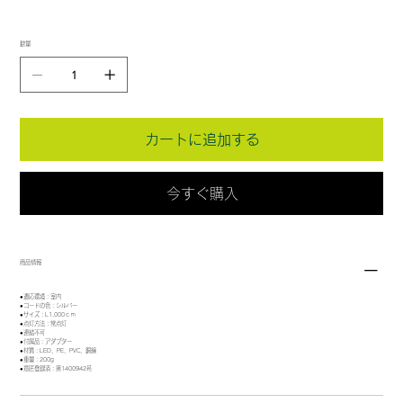
数量
カートに追加する
今すぐ購入
商品情報
●適応環境：室内
●コードの色：シルバー
●サイズ：L1,000ｃｍ
●点灯方法：常点灯
●連結不可
●付属品：アダプター
●材質：LED、PE、PVC、銅線
●重量：200g
●意匠登録済：第1400942号