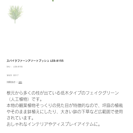
スパイクファーンアソートブッシュ LEB-8155
SKU：
SKU：
LEB-8155
LEB-
8155
元
セ
￥623
￥517
の
ー
消費税抜き
|
送料
価
ル
格
価
格
根元から多くの枝が出ている低木タイプのフェイクグリーン
（人工植物）です。
本物の観葉植物そっくりの見た目が特徴的なので、坪庭の植栽
やそのまま鉢植えにしたり、大きい鉢の下草など広範囲で使用
されています。
おしゃれなインテリアやディスプレイアイテムに。