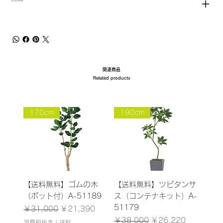
関連商品
Related products
170cm
190cm
【送料無料】ゴムの木
【送料無料】ツピタンサ
（ポット付）A-51189
ス（コンテナキット）A-
51179
通常価格
セール価格
￥31,000
￥21,390
通常価格
セール価格
￥38,000
￥26,220
消費税抜き
|
送料