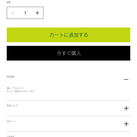
数量
カートに追加する
今すぐ購入
商品情報
素材：プラスチック
サイズ：全長37cm ﾘｰﾌ1～14cm
発送について
JANコード
注意事項