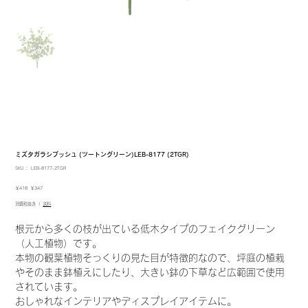
ミズタガラシブッシュ (ツートングリーン)LEB-8177 (2TGR)
SKU：
SKU：
LEB-8177-2TGR
LEB-
8177-
元
セ
￥418
￥347
2TGR
の
ー
消費税抜き
|
送料
価
ル
格
価
格
根元から多くの枝が出ている低木タイプのフェイクグリーン
（人工植物）です。
本物の観葉植物そっくりの見た目が特徴的なので、坪庭の植栽
やそのまま鉢植えにしたり、大きい鉢の下草など広範囲で使用
されています。
おしゃれなインテリアやディスプレイアイテムに。