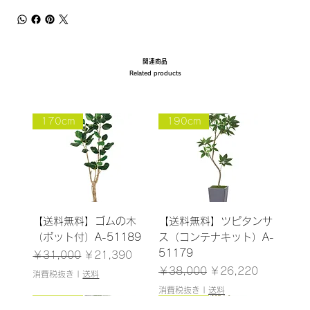
関連商品
Related products
170cm
190cm
【送料無料】ゴムの木
【送料無料】ツピタンサ
（ポット付）A-51189
ス（コンテナキット）A-
51179
通常価格
セール価格
￥31,000
￥21,390
通常価格
セール価格
￥38,000
￥26,220
消費税抜き
|
送料
消費税抜き
|
送料
185cm
187cm
150cm
165cm
200cm
145cm
184cm
185cm
210cm
150cm
185cm
180cm
120cm
120cm