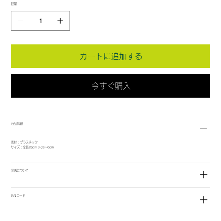
数量
カートに追加する
今すぐ購入
商品情報
素材：プラスチック
サイズ：全長26cm ﾘｰﾌ3～6cm
発送について
JANコード