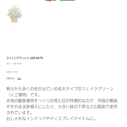
フィトニアブッシュ LEB-8279
SKU：
SKU：
LEB-8279
LEB-
8279
元
セ
￥488
￥405
の
ー
消費税抜き
|
送料
価
ル
格
価
格
根元から多くの枝が出ている低木タイプのフェイクグリーン
（人工植物）です。
本物の観葉植物そっくりの見た目が特徴的なので、坪庭の植栽
やそのまま鉢植えにしたり、大きい鉢の下草など広範囲で使用
されています。
おしゃれなインテリアやディスプレイアイテムに。