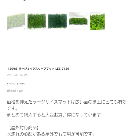
【20枚】ラージミックスリーフマット LEE-7129
SKU：
SKU：
LEE-7129-20
LEE-
7129-
元
セ
￥47,760
￥43,939
20
の
ー
消費税抜き
|
送料
価
ル
格
価
格
価格を抑えたラージサイズマットは広い面の施工にとても有効
です。
まとめて購入すると大変お買い得になっています！
【屋外対応商品】
水濡れの心配がある屋外でも使用が可能です。