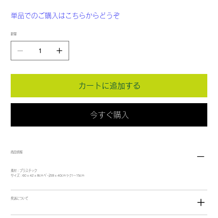
単品でのご購入はこちらからどうぞ
数量
カートに追加する
今すぐ購入
商品情報
素材：プラスチック
サイズ：60 x 42 x 8cm ﾍﾞｰｽ59 x 40cm ﾘｰﾌ1～15cm
発送について